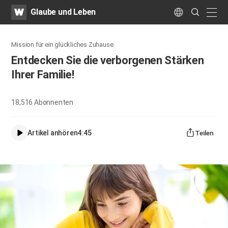
WATV
Search
Glaube und Leben
Submit
naviga
Language
Mission für ein glückliches Zuhause
Entdecken Sie die verborgenen Stärken
Ihrer Familie!
18,516
Abonnenten
Artikel anhören
4:45
Teilen