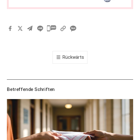
카
카
오
톡
Rückwärts
공
유
하
기
Betreffende Schriften