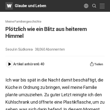
WATV
Search
Glaube und Leben
Submit
naviga
Language
Meine Familiengeschichte
Plötzlich wie ein Blitz aus heiterem
Himmel
Seoul in Südkorea
38,060
Abonnenten
Artikel anhören
6:40
Teilen
Ich war bis spät in die Nacht damit beschäftigt, die
Küche in Ordnung zu bringen, weil meine Familie
plante umzuziehen. Zu guter Letzt reinigte ich den
Kühlschrank und öffnete eine Plastikflasche, um zu
sehen, was sich darin befand. In diesem Moment