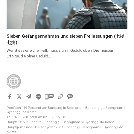
Sieben Gefangennahmen und sieben Freilassungen (七縱
七擒)
Wer etwas erreichen will, muss sich in Geduld üben. Die meisten
Erfolge, die ohne Geduld…
카
카
Postfach 119 Postamt von Bundang in Seongnam Bundang-gu Seongnam-si
오
Gyeonggi-do Korea
Tel.: 82-31-738-5999 Fax: 82-31-738-5998
톡
Hauptsitz: 50 Sunae-ro Bundang-gu Seongnam-si Gyeonggi-do Korea
공
Hauptgemeinde: 35 Pangyoyeok-ro Bundang-guSeongnam-si Gyeonggi-do
Korea
유