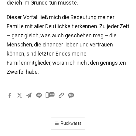
die ich im Grunde tun musste.
Dieser Vorfall ließ mich die Bedeutung meiner
Familie mit aller Deutlichkeit erkennen. Zu jeder Zeit
– ganz gleich, was auch geschehen mag – die
Menschen, die einander lieben und vertrauen
können, sind letzten Endes meine
Familienmitglieder, woran ich nicht den geringsten
Zweifel habe.
카
카
오
톡
Rückwärts
공
유