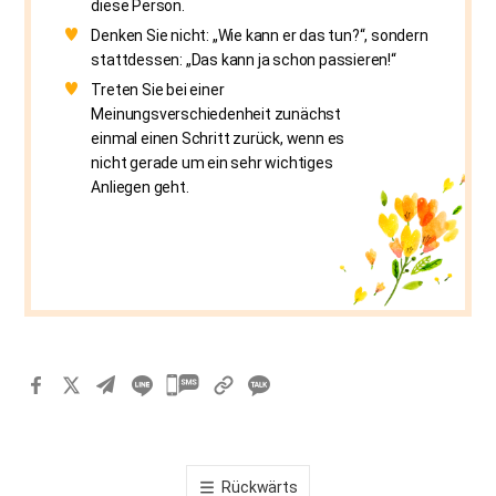
diese Person.
Denken Sie nicht: „Wie kann er das tun?“, sondern
stattdessen: „Das kann ja schon passieren!“
Treten Sie bei einer
Meinungsverschiedenheit zunächst
einmal einen Schritt zurück, wenn es
nicht gerade um ein sehr wichtiges
Anliegen geht.
카
카
오
톡
Rückwärts
공