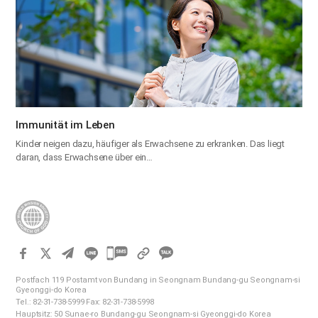
Immunität im Leben
Kinder neigen dazu, häufiger als Erwachsene zu erkranken. Das liegt
daran, dass Erwachsene über ein…
카
카
Postfach 119 Postamt von Bundang in Seongnam Bundang-gu Seongnam-si
오
Gyeonggi-do Korea
Tel.: 82-31-738-5999 Fax: 82-31-738-5998
톡
Hauptsitz: 50 Sunae-ro Bundang-gu Seongnam-si Gyeonggi-do Korea