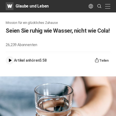
WATV
Search
Glaube und Leben
Submit
naviga
Language
Mission für ein glückliches Zuhause
Seien Sie ruhig wie Wasser, nicht wie Cola!
26,239
Abonnenten
Artikel anhören
5:58
Teilen