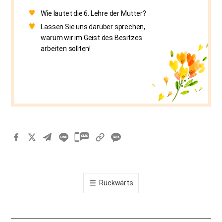
Wie lautet die 6. Lehre der Mutter?
Lassen Sie uns darüber sprechen,
warum wir im Geist des Besitzes
arbeiten sollten!
카
카
오
톡
Rückwärts
공
유
하
기