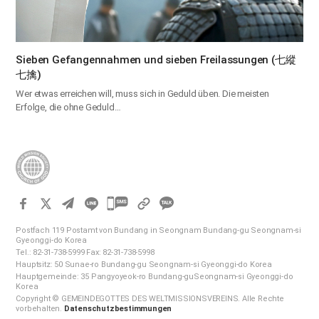
Sieben Gefangennahmen und sieben Freilassungen (七縱
七擒)
Wer etwas erreichen will, muss sich in Geduld üben. Die meisten
Erfolge, die ohne Geduld…
카
카
Postfach 119 Postamt von Bundang in Seongnam Bundang-gu Seongnam-si
오
Gyeonggi-do Korea
Tel.: 82-31-738-5999 Fax: 82-31-738-5998
톡
Hauptsitz: 50 Sunae-ro Bundang-gu Seongnam-si Gyeonggi-do Korea
공
Hauptgemeinde: 35 Pangyoyeok-ro Bundang-guSeongnam-si Gyeonggi-do
Korea
유
Copyright © GEMEINDEGOTTES DES WELTMISSIONSVEREINS. Alle Rechte
하
vorbehalten.
Datenschutzbestimmungen