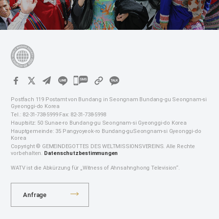
카
카
Postfach 119 Postamt von Bundang in Seongnam Bundang-gu Seongnam-si
오
Gyeonggi-do Korea
Tel.: 82-31-738-5999 Fax: 82-31-738-5998
톡
Hauptsitz: 50 Sunae-ro Bundang-gu Seongnam-si Gyeonggi-do Korea
공
Hauptgemeinde: 35 Pangyoyeok-ro Bundang-guSeongnam-si Gyeonggi-do
Korea
유
Copyright © GEMEINDEGOTTES DES WELTMISSIONSVEREINS. Alle Rechte
하
vorbehalten.
Datenschutzbestimmungen
기
WATV ist die Abkürzung für „Witness of Ahnsahnghong Television“.
Anfrage