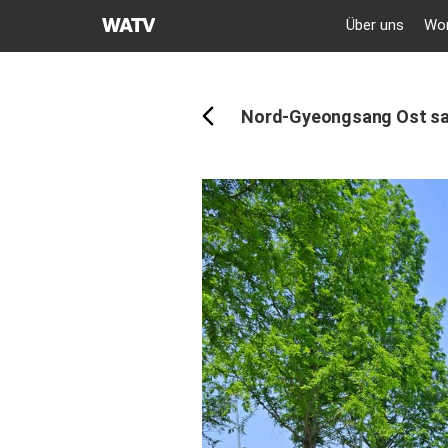
GEMEINDE
Über uns
Wor
GOTTES
Rückwärts
DES
WELTMISSIONSVEREINS
Nord-Gyeongsang Ost sam