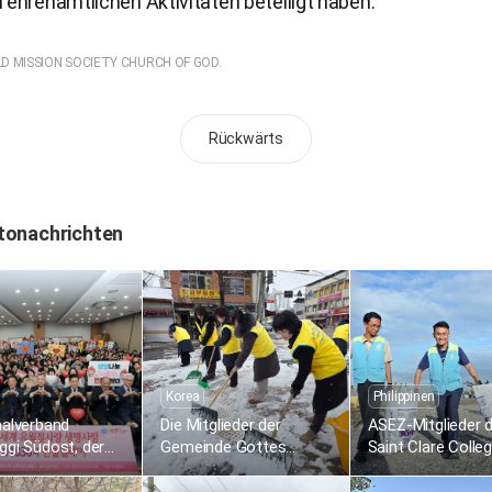
 ehrenamtlichen Aktivitäten beteiligt haben.“
LD MISSION SOCIETY CHURCH OF GOD.
Rückwärts
tonachrichten
Korea
Philippinen
nalverband
Die Mitglieder der
ASEZ-Mitglieder 
gi Südost, der
Gemeinde Gottes
Saint Clare Colleg
 weltweite
räumen Schnee entlang
Caloocan auf de
ende-Staffellauf
der Straße Gimcheon in
Philippinen samm