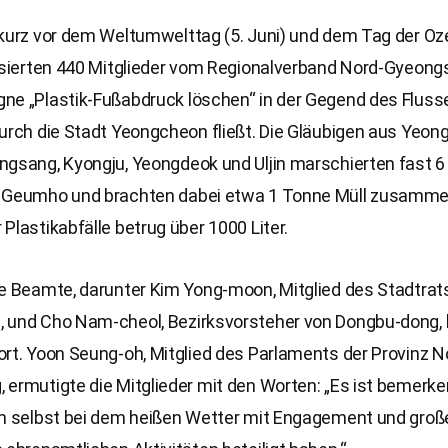
 kurz vor dem Weltumwelttag (5. Juni) und dem Tag der Oz
nisierten 440 Mitglieder vom Regionalverband Nord-Gyeon
ne „Plastik-Fußabdruck löschen“ in der Gegend des Flus
urch die Stadt Yeongcheon fließt. Die Gläubigen aus Yeon
ngsang, Kyongju, Yeongdeok und Uljin marschierten fast 6
 Geumho und brachten dabei etwa 1 Tonne Müll zusamme
Plastikabfälle betrug über 1000 Liter.
he Beamte, darunter Kim Yong-moon, Mitglied des Stadtrat
 und Cho Nam-cheol, Bezirksvorsteher von Dongbu-dong,
rt. Yoon Seung-oh, Mitglied des Parlaments der Provinz N
ermutigte die Mitglieder mit den Worten: „Es ist bemerke
ch selbst bei dem heißen Wetter mit Engagement und gro