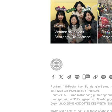
aus Passaliebe zum
aus P
Leben
Leben
Korea
Korea
Veranstaltung des
Die Gl
Seminars „Die Sprache
Regio
der Liebe einer Mutter“
Gangn
in der Gemeinde in Gumi
das E
herunt
Blätte
Waldre
im Ök
카
카
오
Postfach 119 Postamt von Bundang in Seong
Tel.: 82-31-738-5999 Fax: 82-31-738-5998
톡
Hauptsitz: 50 Sunae-ro Bundang-gu Seongnam-
공
Hauptgemeinde: 35 Pangyoyeok-ro Bundang-g
유
Copyright © GEMEINDEGOTTES DES WELTMISSIO
하
기
WATV ist die Abkürzung für „Witness of Ahnsah