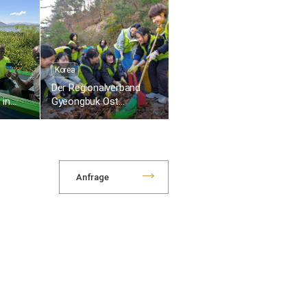
rand
Tabok
Korea
Der Regionalverband
 in
Gyeongbuk Ost
sammelt 8 Tonnen
le
Laub entlang des
Dammwegs
ung
Yeongcheon
Anfrage