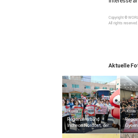
Interesse an
Copyright © WOR
All rights reserved.
Aktuelle Fo
Korea
Korea
Regionalverband
Regio
Incheon Nordost, der
Gyoeng
1.895. weltweite
1.836.
Blutspende-Staffellauf
Blutsp