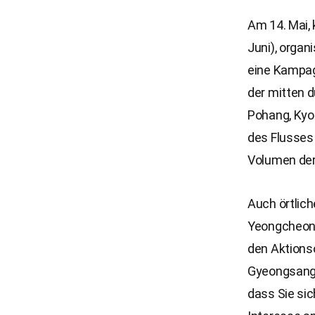
Am 14. Mai,
Juni), orga
eine Kampag
der mitten d
Pohang, Kyo
des Flusses
Volumen der 
Auch örtlic
Yeongcheon,
den Aktionso
Gyeongsang, 
dass Sie si