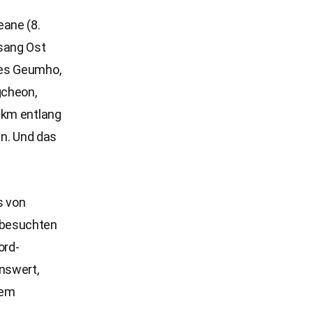
eane (8.
gsang Ost
ses Geumho,
gcheon,
 km entlang
n. Und das
s von
 besuchten
ord-
nswert,
ßem