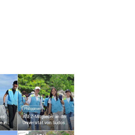
Philippinen
des
ASEZ-Mitglieder an der
e in
Universität von Südost-
n
Philippinen säubern das
eln
Küstengebiet von