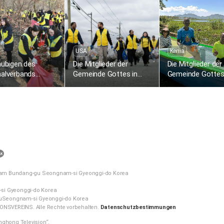
assaliebe zum
Namsan-dong
Plastikmüll am St
USA
Kenia
äubigen des
Die Mitglieder der
Die Mitglieder der
nalverbands
Gemeinde Gottes in
Gemeinde Gottes
am Süd führen
Bogota, New Jersey,
Nairobi (Kenia)
insammeln von
USA, sammeln
unterstützen loka
ergefallenen
Plastikmüll entlang des
Fischer mit
rn und
Hackensack River
Fischereiausrüst
inigungsarbeiten
opark Omi durch
카
카
nam Bundang-gu Seongnam-si Gyeonggi-do Korea
오
톡
si Gyeonggi-do Korea
uSeongnam-si Gyeonggi-do Korea
공
NSVEREINS. Alle Rechte vorbehalten.
Datenschutzbestimmungen
유
nghong Television“.