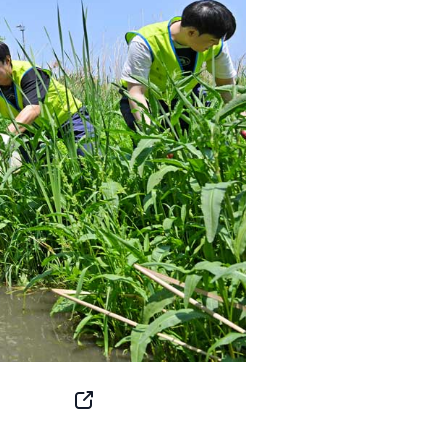
SNS
Button