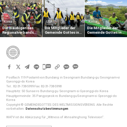
Plastikmüll am
Küstengebiet von
Gemeinde in Gumi
Strand
Tabok
Korea
USA
Kenia
Die Gläubigen des
Die Mitglieder der
Die Mitglieder der
Regionalverbands
Gemeinde Gottes in
Gemeinde Gottes in
Gangnam Süd führen
Bogota, New Jersey,
Nairobi (Kenia)
das Einsammeln von
USA, sammeln
unterstützen lokale
heruntergefallenen
Plastikmüll entlang
Fischer mit
Blättern und
des Hackensack
Fischereiausrüstung
Waldreinigungsarbeiten
River
im Ökopark Omi durch
카
카
카
카
오
Postfach 119 Postamt von Bundang in Seongnam Bundang-gu Seongnam-si
오
Gyeonggi-do Korea
톡
Tel.: 82-31-738-5999 Fax: 82-31-738-5998
톡
공
Hauptsitz: 50 Sunae-ro Bundang-gu Seongnam-si Gyeonggi-do Korea
공
유
Hauptgemeinde: 35 Pangyoyeok-ro Bundang-guSeongnam-si Gyeonggi-do
하
Korea
유
Copyright © GEMEINDEGOTTES DES WELTMISSIONSVEREINS. Alle Rechte
기
하
vorbehalten.
Datenschutzbestimmungen
기
WATV ist die Abkürzung für „Witness of Ahnsahnghong Television“.