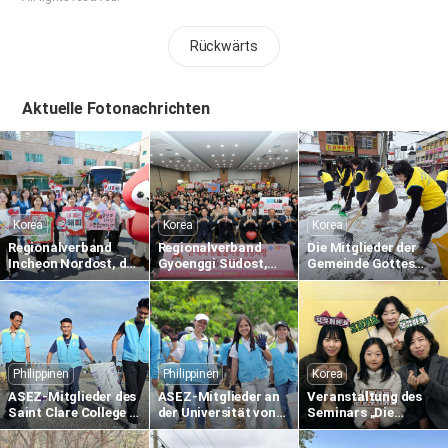
Rückwärts
Aktuelle Fotonachrichten
Korea
Korea
Korea
Regionalverband
Regionalverband
Die Mitglieder der
Incheon Nordost, der
Gyoenggi Südost,
Gemeinde Gottes
1.895. weltweite
der 1.836. weltweite
räumen Schnee
Blutspende-
Blutspende-
entlang der Straße
Staffellauf aus
Staffellauf aus
Gimcheon in
Passaliebe zum
Passaliebe zum
Namsan-dong
Leben
Leben
Philippinen
Philippinen
Korea
ASEZ-Mitglieder des
ASEZ-Mitglieder an
Veranstaltung des
Saint Clare College in
der Universität von
Seminars „Die
Caloocan auf den
Südost-Philippinen
Sprache der Liebe
Philippinen sammeln
säubern das
einer Mutter“ in der