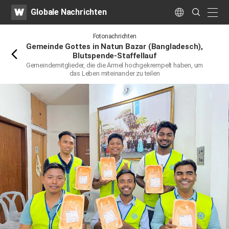
WATV
Search
Globale Nachrichten
Submit
naviga
Language
Rückwärts
Fotonachrichten
Gemeinde Gottes in Natun Bazar (Bangladesch),
Blutspende-Staffellauf
Gemeindemitglieder, die die Ärmel hochgekrempelt haben, um
das Leben miteinander zu teilen