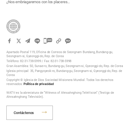
¿Nos embriagaremos con los placeres…
카
카
Apartado Postal 119, Oficina de Correos de Seongnam Bundang, Bundang-gu,
오
Seongnam-si, Gyeonggi-do, Rep. de Corea
Teléfono: 82-31-738-5999 / Fax: 82-31-738-5998
톡
Gran Asamblea: 50, Sunae-ro, Bundang-gu, Seongnam-si, Gyeonggi-do, Rep. de Corea
공
Iglesia principal: 35, Pangyoyeok-ro, Bundang-gu, Seongnam-si, Gyeonggi-do, Rep. de
Corea
유
Copyright © Iglesia de Dios Sociedad Misionera Mundial. Todos los derechos
하
reservados.
Política de privacidad
기
WATV es la abreviatura de “Witness of Ahnsahnghong TeleVision” (Testigo de
Ahnsahnghong Televisión).
Contáctenos