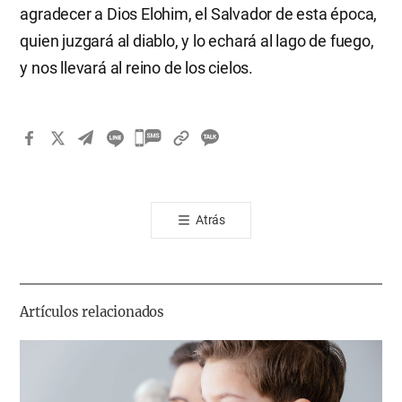
agradecer a Dios Elohim, el Salvador de esta época,
quien juzgará al diablo, y lo echará al lago de fuego,
y nos llevará al reino de los cielos.
카
카
오
톡
Atrás
공
유
하
기
Artículos relacionados