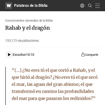
WATV
Search
Palabras de la Biblia
Submit
navig
Language
Conocimientos Generales de la Biblia
Rahab y el dragón
155,173
visualizaciones
Escuchar
10:10
Compartir
“[…] ¿No eres tú el que cortó a Rahab, y el
que hirió al dragón? ¿No eres tú el que secó
el mar, las aguas del gran abismo; el que
transformó en camino las profundidades
del mar para que pasaran los redimidos?”