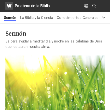
WATV
Search
Palabras de la Biblia
Submit
navig
Language
s
Sermón
La Biblia y la Ciencia
Conocimientos Generales de la B
Sermón
Es para ayudar a meditar día y noche en las palabras de Dios
que restauran nuestra alma.