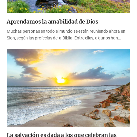
Aprendamos la amabilidad de Dios
Muchas personas en todo el mundo se están reuniendo ahora en
Sion, según las profecías de la Biblia. Entre ellas, algunos han
desechado sus malos caminos y hábitos, y se están vistiendo de la
naturaleza celestial, y otros aún no se han limpiado de las
impurezas de sus pecados, y todavía siguen los caminos
pecaminosos de este mundo. Nosotros hemos sido llamados por
Dios primero, por eso debemos ser un buen ejemplo para los que
han venido a la verdad y que todavía tienen una personalidad ruda,
hablando siempre palabras de gracia y teniendo la naturaleza
divina. Ahora, mediante la palabra de Dios, aprendamos acerca de
las virtudes de la amabilidad, una de las más importantes
características del amor, que…
La salvación es dada a los que celebran las