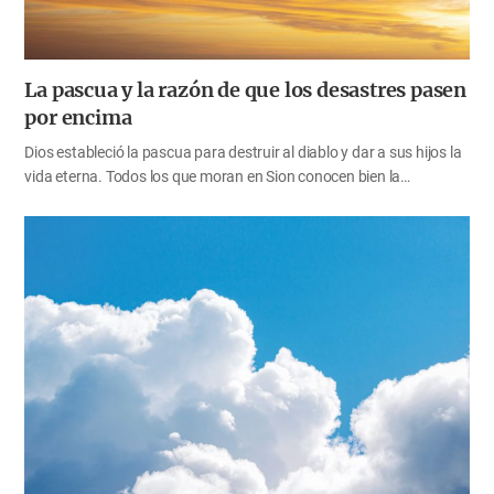
La pascua y la razón de que los desastres pasen
por encima
Dios estableció la pascua para destruir al diablo y dar a sus hijos la
vida eterna. Todos los que moran en Sion conocen bien la
importancia de la pascua. Ahora, necesitamos considerar más
cuidadosamente por qué los desastres pasan por encima de
nosotros cuando celebramos la pascua. ¿Cuál es el verdadero
significado de la pascua? ¿Cuál es la fuente del poder de la pascua
para liberarnos de los pecados? Estudiemos estos asuntos a través
de la Biblia, con una actitud humilde y modesta delante de Dios.
Escapando de los desastres a través de la sangre del cordero de la
pascua La pascua es la fiesta solemne de Dios que fue establecida
hace más de 3.500 años. Cuando los israelitas vivían…