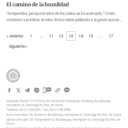
El camino de la humildad
“Arrepentíos, porque el reino de los cielos se ha acercado.” Cristo
comenzó a predicar el reino de los cielos pidiendo a la gente que se
arrepintiera (Mt. 4:17). El primer paso para el arrepentimiento es
comprender que somos pecadores y humillarnos. A fin de
« Anterior
1
…
11
12
13
14
15
…
17
conseguir un completo arrepentimiento y la esperanza en el cielo,
tenemos que seguir el camino de la humildad. La humildad es lo
Siguiente »
opuesto a la arrogancia. Estudiando las vidas anteriores de los
reyes de Tiro y de Babilonia en Ezequiel 28 e Isaías 14, podemos ver
que la soberbia es la causa básica del pecado. Debido a nuestra
arrogancia, fuimos implicados en el pecado de Lucifer y fuimos
arrojados a la tierra. Éramos ángeles en el…
카
카
Apartado Postal 119, Oficina de Correos de Seongnam Bundang, Bundang-gu,
오
Seongnam-si, Gyeonggi-do, Rep. de Corea
Teléfono: 82-31-738-5999 / Fax: 82-31-738-5998
톡
Gran Asamblea: 50, Sunae-ro, Bundang-gu, Seongnam-si, Gyeonggi-do, Rep. de Corea
공
Iglesia principal: 35, Pangyoyeok-ro, Bundang-gu, Seongnam-si, Gyeonggi-do, Rep. de
Corea
유