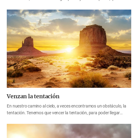
ha dado a la humanidad. En el centro del Antiguo Testamento (el
antiguo pacto), estaba el Lugar Santo, y en la parte más interior,
llamada el Lugar Santísimo, estaba el arca del pacto. El arca del
pacto era un cofre que contenía las tablas de piedra de los diez
mandamientos. Dado que contenía la ley de Dios, se le llamaba el
arca de la ley, y también se le conocía como el arca del testimonio,
porque contenía el testimonio de Dios. En general, también es
conocida como el arca santa. En el Antiguo Testamento están
escritos muchos…
Venzan la tentación
En nuestro camino al cielo, a veces encontramos un obstáculo, la
tentación. Tenemos que vencer la tentación, para poder llegar
seguros al cielo, la Canaán espiritual. Si no vencemos y caemos a
mitad del camino, nos alejaremos mucho del cielo. Es importante
para nosotros hacer arder nuestra fe radiantemente. Pero sobre