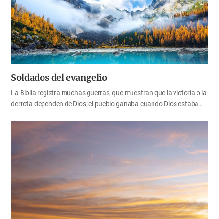
arrepentirnos totalmente. Necesitamos examinarnos a nosotros
mismos. Dios nos ha salvado a los que cometimos el pecado más
grave. Ahora, reflexionemos acerca de la gran gracia de salvación…
Soldados del evangelio
La Biblia registra muchas guerras, que muestran que la victoria o la
derrota dependen de Dios; el pueblo ganaba cuando Dios estaba
con ellos, y perdían cuando Dios no estaba con ellos. Esto nos dice
qué actitud de fe necesitamos tener en una guerra espiritual. Dios
nos ha llamado para ser soldados del evangelio. Ahora, pensemos
en la actitud mental y la preparación que se requiere para ser
soldados del evangelio, para que podamos armarnos como
soldados competentes de Dios. El estándar de Dios para
seleccionar soldados La historia de Gedeón nos muestra cómo
Dios selecciona a sus soldados. Dios llamó a Gedeón para liberar a
Israel de la opresión de los madianitas, y convocó soldados. En ese
momento, 32…