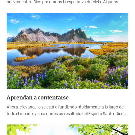
nuevamente a Dios por darnos la esperanza del cielo. Algunas
personas que no saben a dónde van, se sienten deprimidas,
abrumadas y con un sentido de pesar y vanidad, cuando ven que el
año ha pasado tan rápido. Pero los que viven en el nuevo pacto
deben dar más gracias y gloria a Dios porque el reino de los cielos
está mucho más cerca, y también deben prepararse para entrar en
el reino de Dios sin que les falte nada. Ahora, consideremos el reino
de los cielos adonde iremos, a través de la Biblia, para que nosotros,
la familia de Sion, podamos llevar una vida digna y significativa en…
Aprendan a contentarse
Ahora, el evangelio se está difundiendo rápidamente a lo largo de
todo el mundo, y creo que es un resultado del Espíritu Santo; Dios
ha dado más poder a nuestros hermanos y hermanas porque se
contentan dondequiera que van, y siempre le dan gracias por todo.
Ellos trabajan alegremente para expandir el evangelio aun a los