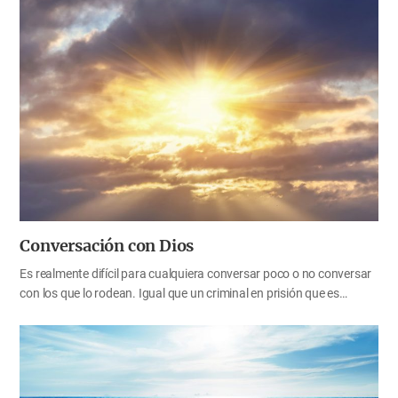
gozo y la gloria eternos, debemos atravesar dificultades y
sufrimientos (Ro. 8:16-18). El pueblo de Israel, mientras estaba en
su camino a la tierra prometida de Canaán, enfrentó muchas
circunstancias y obstáculos desfavorables durante su viaje de
cuarenta años a través del desierto después de salir de Egipto, la
tierra de esclavitud. De igual manera, hay muchas dificultades en el
camino que ahora estamos recorriendo. Si solo miramos las
circunstancias físicas que actualmente estamos enfrentando, no
sabremos qué hacer y tendremos dificultades para encontrar…
Conversación con Dios
Es realmente difícil para cualquiera conversar poco o no conversar
con los que lo rodean. Igual que un criminal en prisión que es
confinado, aislado de los demás, nosotros también nos
desconectamos de Dios si no mantenemos conversaciones con él.
En esta situación, no podemos sentir gozo, ni obedecer su
voluntad. Necesitamos conversar con Dios sobre todo para cumplir
su voluntad. Por ejemplo, para obedecer la palabra de Dios: “Id, y