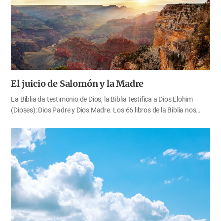
que nos han dado la vida eterna y nos guían al reino de los cielos.
Como hijos celestiales, debemos comprender el abundante amor de
Dios que ha…
El juicio de Salomón y la Madre
La Biblia da testimonio de Dios; la Biblia testifica a Dios Elohim
(Dioses): Dios Padre y Dios Madre. Los 66 libros de la Biblia nos
hablan constantemente no solo de la verdad de Dios Padre, sino
también de la verdad de Dios Madre, a través de la relación entre
Adán y Eva, la historia de la familia de Abraham, la profecía de la
nueva Jerusalén, etc. Conocer a Cristo como Padre y Madre es el
misterio más grande de la Biblia. El dios de este siglo (Satanás) ha
cegado la mente de las personas, para que no les resplandezca la
luz del evangelio de la gloria de Cristo (2 Co. 4:4). Solo los redimidos
por la sangre de Cristo pueden…