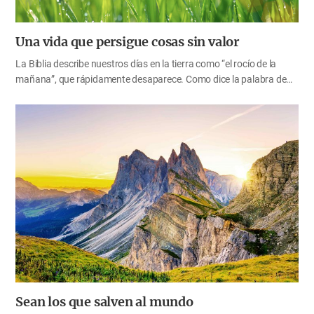
Una vida que persigue cosas sin valor
La Biblia describe nuestros días en la tierra como “el rocío de la
mañana”, que rápidamente desaparece. Como dice la palabra de
Dios, nuestros días pasan muy rápido. Necesitamos saber lo vacía
que es la vida humana y el poco valor que tiene, y qué rápido se
desvanece. Como pueblo de Sion, debemos dedicar todo nuestro
tiempo a lo verdadero y esperanzador, esto es, lo que Dios nos
confía. A diferencia de las personas que dedican su vida entera a
perseguir cosas sin valor, nosotros vivimos nuestra vida para el
eterno reino de los cielos. Ahora, tomemos un tiempo para renovar
nuestra esperanza en el cielo a través de las palabras de la Biblia.
No te jactes del día de…
Sean los que salven al mundo