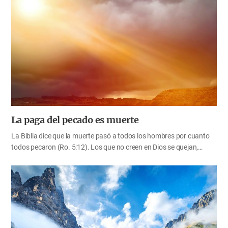
todo, debemos guardar el espíritu de la fe que nos permite vencer la
tentación, y correr constantemente hacia el eterno reino de los
cielos. La tentación surge al principio de nuestra vida de la fe, y se
hace más fuerte al acercarse la Canaán celestial. La única manera
de vencer la tentación es permanecer constantes en nuestra fe en
Dios y en la esperanza en el cielo, y confiar…
La paga del pecado es muerte
La Biblia dice que la muerte pasó a todos los hombres por cuanto
todos pecaron (Ro. 5:12). Los que no creen en Dios se quejan,
diciendo: “Cada vez que vamos a la iglesia, escuchamos que somos
pecadores. ¿Por qué los cristianos dicen eso?” Pero, en realidad,
todas las personas son básicamente pecadores. Creemos en Dios.
Por eso, damos gracias y alabanza a Dios por habernos salvado a
los pecadores que estábamos destinados a morir. Ni siquiera
nosotros, que admitimos ser pecadores, comprendemos
completamente qué clase de pecado cometimos, y así no logramos