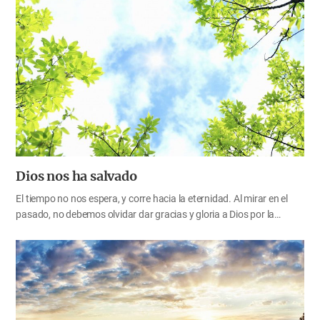
lugares donde la evangelización es difícil debido a las condiciones
económicas y socio-culturales. Todos ellos dicen que caminan más
cerca del Padre y la Madre en medio de las situaciones difíciles. Ya
que siempre están gozosos y agradecidos a pesar de las
dificultades y aflicciones, el evangelio puede expandirse
rápidamente al mundo entero, ¿no es así? Estoy muy orgulloso de
mis hermanos y hermanas…
Dios nos ha salvado
El tiempo no nos espera, y corre hacia la eternidad. Al mirar en el
pasado, no debemos olvidar dar gracias y gloria a Dios por la
salvación y su amor hacia nosotros. Los hijos no saben cuánto se
sacrifican sus padres por ellos. Incluso cuando han crecido, olvidan
fácilmente el amor a sus padres, como si hubieran crecido por sí
mismos, sin la dedicación de ellos. De la misma manera, los hijos de
Dios difícilmente podemos comprender cuán largo, ancho, alto y
profundo es el amor de nuestro Padre y nuestra Madre celestiales,