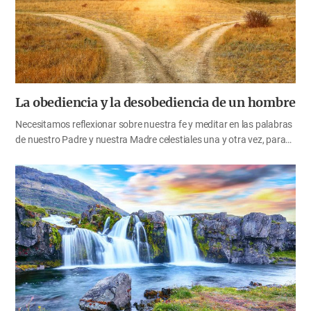
como Daniel profetizó que la roca que golpeó la estatua se
convertiría en una enorme montaña…
La obediencia y la desobediencia de un hombre
Necesitamos reflexionar sobre nuestra fe y meditar en las palabras
de nuestro Padre y nuestra Madre celestiales una y otra vez, para
poder alcanzar el eterno reino de Dios. En el nuevo año, debemos
conseguir la completa obediencia a las palabras de Dios,
reflexionando en lo que no hemos obedecido hasta ahora. Cada
uno de nosotros es un gran obrero del evangelio en esta época. La
desobediencia de una persona puede convertirse en un gran
obstáculo para la obra del evangelio de Dios, y por la obediencia de
una persona la obra del evangelio puede completarse rápidamente
por la gracia de Dios. La desobediencia de Adán La Biblia da un
ejemplo concreto del enorme impacto que puede tener en la…