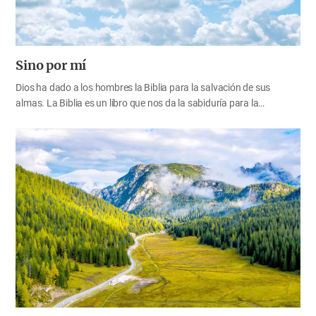
Sino por mí
Dios ha dado a los hombres la Biblia para la salvación de sus
almas. La Biblia es un libro que nos da la sabiduría para la
salvación (1 P. 1:9, 2 Ti. 3:15-17). Si alguno cree en Dios pero no
logra ser salvo porque no conoce el camino de la salvación, aquella
persona será muy desafortunada. Para recibir la salvación de
nuestras almas, necesitamos entender correctamente la Biblia, que
contiene la palabra de Dios, y hallar el camino de la salvación que
Dios nos ha mostrado por medio de la Biblia. Es por esta razón que
estudiamos diligentemente la Biblia. Dios es el camino, y la verdad, y
la vida Dios declaró su palabra a su pueblo por medio de…