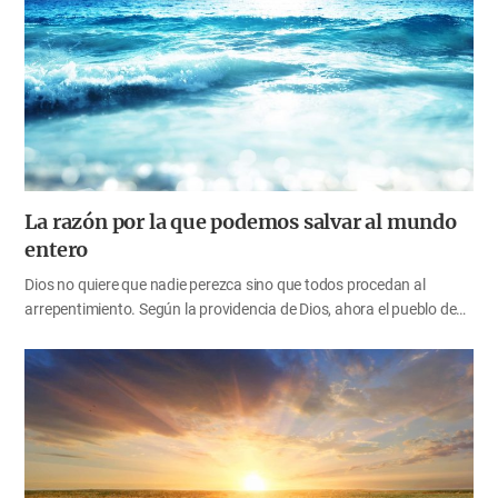
haced discípulos a todas las naciones”, necesitamos preguntar a
Dios repetidas veces: “¿Cuándo iré? ¿A quiénes haré discípulos?
¿Cómo debo predicarles?” y orar constantemente para que Dios
nos permita una situación en la que podamos hacer lo que él ha
dicho. Solo a través de continuas conversaciones con Dios,…
La razón por la que podemos salvar al mundo
entero
Dios no quiere que nadie perezca sino que todos procedan al
arrepentimiento. Según la providencia de Dios, ahora el pueblo de
Dios está predicando el evangelio con más diligencia. Este año, Dios
nos ha permitido levantar más alto su bandera en el grandioso viaje
para salvar al mundo. Siguiendo el paso de la voluntad Dios,
estamos participando en la obra de la salvación de establecer el
reino del evangelio de Dios en nuestra casa, comunidad, país y en
todo el mundo, encontrando al pueblo de Dios que será la luz del
mundo como el tres por ciento que purifica el agua del mar. Así