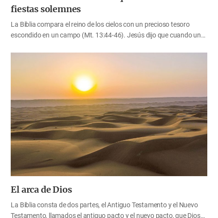
fiestas solemnes
La Biblia compara el reino de los cielos con un precioso tesoro
escondido en un campo (Mt. 13:44-46). Jesús dijo que cuando un
hombre lo halló, lo escondió de nuevo, y gozoso por ello fue y vendió
todo lo que tenía, y compró aquel campo. Mediante estas palabras
podemos entender qué grande y preciosa es nuestra salvación.
Como pueblo de Sion, debemos considerar todas las fiestas del
nuevo pacto de Dios como tesoros, y celebrarlas. Ahora,
confirmemos a través de la Biblia que solo los que celebran las
fiestas de Dios reciben la gloria celestial con la que pueden visitar
libremente las galaxias en el infinito universo, el reino eterno. La
visita temporal y la visita eterna al universo…
El arca de Dios
La Biblia consta de dos partes, el Antiguo Testamento y el Nuevo
Testamento, llamados el antiguo pacto y el nuevo pacto, que Dios