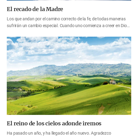
El recado de la Madre
Los que andan por el camino correcto de la fe, de todas maneras
sufrirán un cambio especial. Cuando uno comienza a creer en Dios,
piensa en cómo podrá ser salvo e ir al cielo. Al llegar a estar seguro
de su salvación en la verdad del nuevo pacto, comienza a parecerse
al corazón de Dios quien quiere que toda la humanidad sea salva. Si
en el pasado solo nos preocupábamos por nosotros mismos,
ahora necesitamos mirar al mundo entero. Dios nos ha dado la
salvación y muchas otras bendiciones. Si permanecemos en la
verdad y tenemos fe en el Padre y la Madre, debemos cuidar de
otras ovejas que no son de este redil. Hoy debemos ser mejores de
lo…
El reino de los cielos adonde iremos
Ha pasado un año, y ha llegado el año nuevo. Agradezco