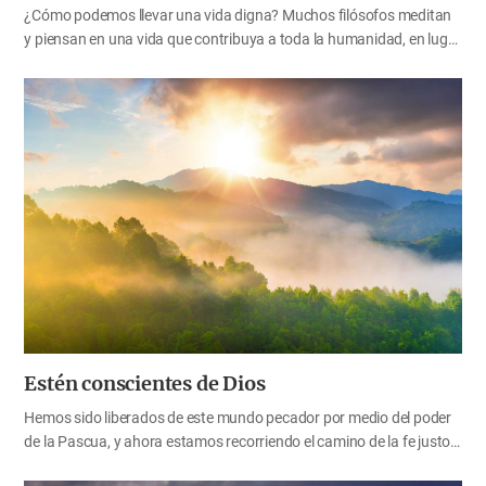
¿Cómo podemos llevar una vida digna? Muchos filósofos meditan
y piensan en una vida que contribuya a toda la humanidad, en lugar
de una vida egoísta y egocéntrica. Montesquieu, un filósofo francés
del siglo XVIII, pronunció las famosas palabras: “Si sé algo que me
beneficia, pero daña a mi familia, lo saco de mi mente. Si sé algo
ventajoso para mi familia, pero que vulnera a mi país, trato de
olvidarlo. Si sé algo provechoso para mi país, pero destructivo para
la raza humana, lo considero un crimen”. Montesquieu dijo que si
algo lo beneficiaba pero dañaba a los demás, lo dejaba sin dudar.
Dios olvidó todo para dar el más grande beneficio a toda la
humanidad. Ahora, pensemos en…
Estén conscientes de Dios
Hemos sido liberados de este mundo pecador por medio del poder
de la Pascua, y ahora estamos recorriendo el camino de la fe justo
antes de entrar en la eterna Canaán celestial. Hasta entrar en el