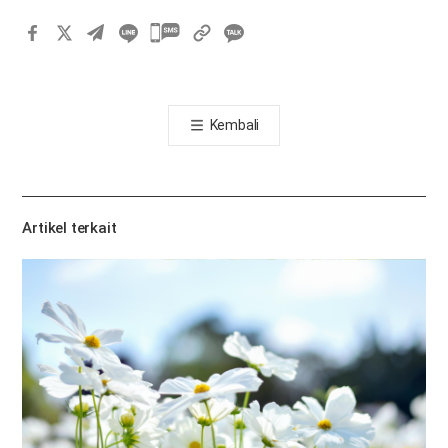
카
카
오
톡
Kembali
공
유
하
기
Artikel terkait