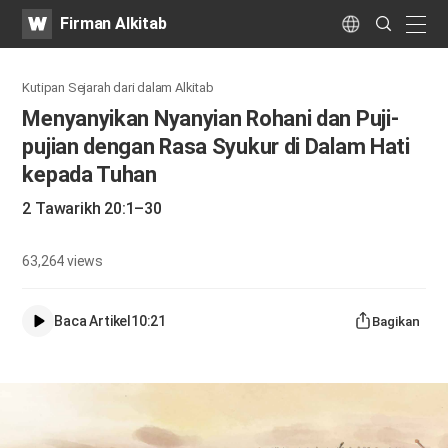
WATV
Search
Firman Alkitab
Submit
naviga
Language
Kutipan Sejarah dari dalam Alkitab
Menyanyikan Nyanyian Rohani dan Puji-
pujian dengan Rasa Syukur di Dalam Hati
kepada Tuhan
2 Tawarikh 20:1–30
63,264
views
Baca Artikel
10:21
Bagikan