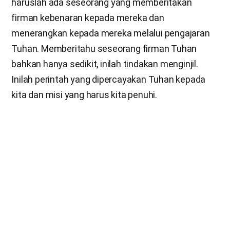
haruslah ada seseorang yang memberitakan
firman kebenaran kepada mereka dan
menerangkan kepada mereka melalui pengajaran
Tuhan. Memberitahu seseorang firman Tuhan
bahkan hanya sedikit, inilah tindakan menginjil.
Inilah perintah yang dipercayakan Tuhan kepada
kita dan misi yang harus kita penuhi.
Jalan menuju sorga hanya diketahui Roh dan
Pengantin Perempuan dan kepada kita yang telah
diajarkan terlebih dahulu oleh Mereka. Kecuali kita
memberitakannya, tidak seorang pun dapat
menemukan jalan tersebut. Jadi Tuhan telah
mempercayakan kita dengan misi memberitakan
Injil.