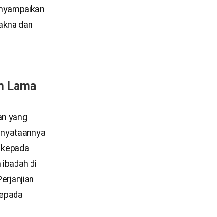
enyampaikan
makna dan
an Lama
an yang
kenyataannya
l kepada
 ibadah di
Perjanjian
kepada