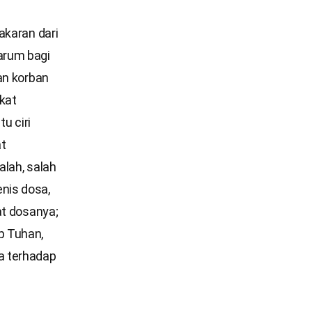
akaran dari
arum bagi
an korban
kat
u ciri
t
lah, salah
nis dosa,
at dosanya;
p Tuhan,
a terhadap