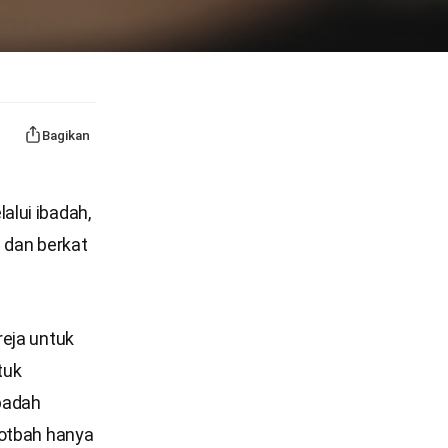
Bagikan
alui ibadah,
dan berkat
reja untuk
tuk
badah
hotbah hanya