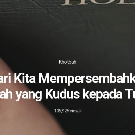
Khotbah
ri Kita Mempersembah
dah yang Kudus kepada T
105,925
views
2/10/2025