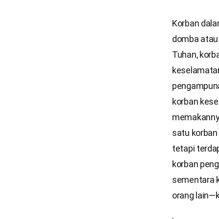
Korban dalam
domba atau 
Tuhan, korba
keselamatan
pengampuna
korban kes
memakannya
satu korban
tetapi terda
korban peng
sementara k
orang lain—k