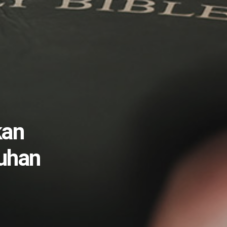
kan
uhan