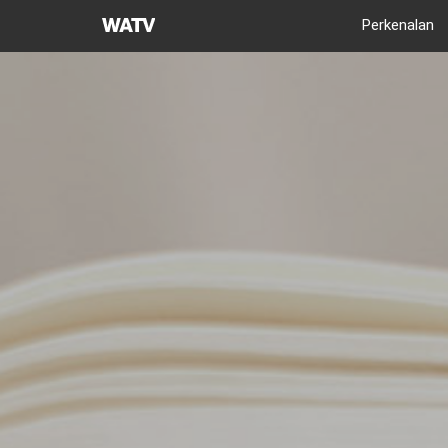
Gereja
Perkenalan
Tuhan
Asosiasi
Misi
Dunia