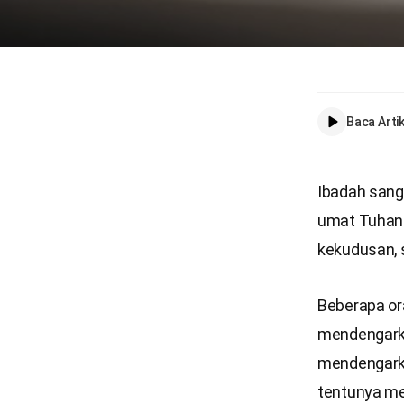
Baca Artik
Ibadah sang
umat Tuhan
kekudusan, 
Beberapa or
mendengarka
mendengarka
tentunya me