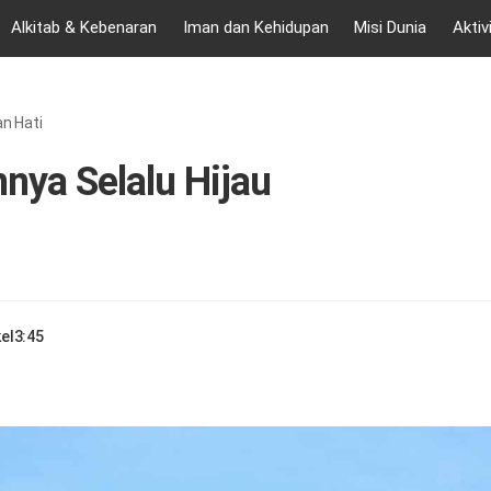
Alkitab & Kebenaran
Iman dan Kehidupan
Misi Dunia
Aktiv
n Hati
nya Selalu Hijau
el
3:45