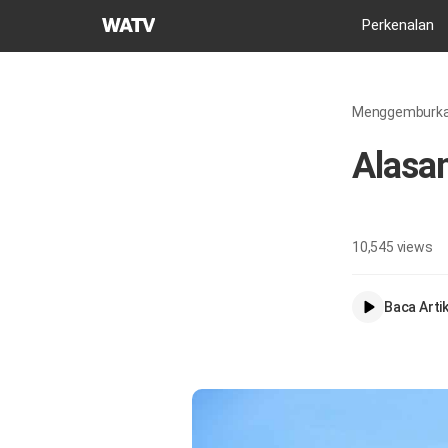
Gereja
Perkenalan
Tuhan
Asosiasi
Misi
Menggemburka
Dunia
Alasan
10,545
views
Baca Artik