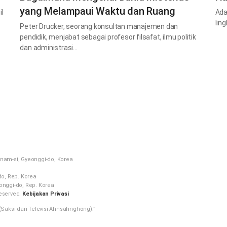
yang Melampaui Waktu dan Ruang
l
Ada
lin
Peter Drucker, seorang konsultan manajemen dan
pendidik, menjabat sebagai profesor filsafat, ilmu politik
dan administrasi…
nam-si, Gyeonggi-do, Korea
do, Rep. Korea
onggi-do, Rep. Korea
eserved.
Kebijakan Privasi
Saksi dari Televisi Ahnsahnghong).”