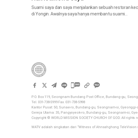
Suami saya dan saya menjalankan sebuah restoran keci
di Yongin. Awalnya saya hanya membantu suami…
카
카
P.O. Box 119, Seongnam Bundang Post Office, Bundang-gu, Seong
오
Tel. 031-738-5999 Fax. 031-738-5998
톡
Kantor Pusat: 50, Sunae-ro, Bundang-gu, Seongnam-si, Gyeonggi-
Gereja Utama: 35, Pangyoyeok-ro, Bundang-gu, Seongnam-si, Gye
공
Copyright © WORLD MISSION SOCIETY CHURCH OF GOD. All rights r
유
WATV adalah singkatan dari “Witness of Ahnsahghong TeleVision (
하
기