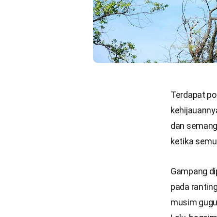
Terdapat po
kehijauannya
dan semangat
ketika semua
Gampang dip
pada ranting
musim gugur