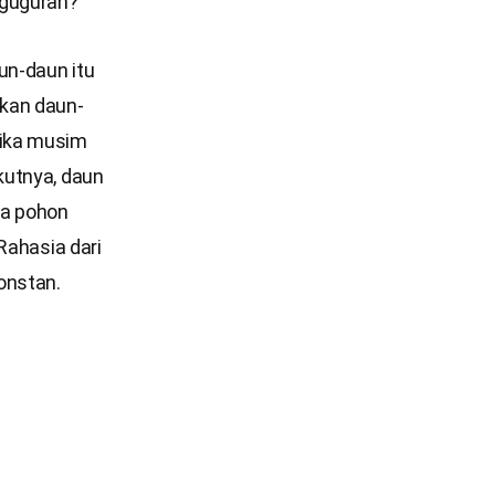
rguguran?
un-daun itu
rkan daun-
tika musim
kutnya, daun
ra pohon
Rahasia dari
onstan.