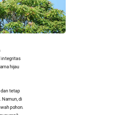
n
 integritas
arna hijau
 dan tetap
. Namun, di
awah pohon.