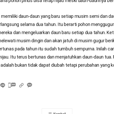
mana pohon pinus bisa tetap hijau meski daun-daunnya be
 memiliki daun-daun yang baru setiap musim semi dan da
rlangsung selama dua tahun. Itu berarti pohon menggugu
ereka dan mengeluarkan daun baru setiap dua tahun. Ke
elewati musim dingin dan akan jatuh di musim gugur beri
ertunas pada tahun itu sudah tumbuh sempurna. Inilah ca
hijau. Itu terus bertunas dan menjatuhkan daun-daun tua. 
 adalah bukan tidak dapat diubah tetapi perubahan yang k
카
카
오
톡
공