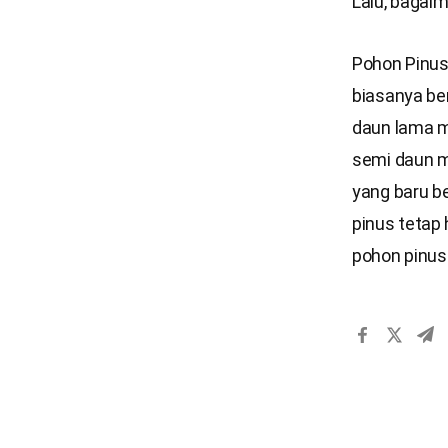
Lalu, bagai
Pohon Pinus
biasanya be
daun lama m
semi daun m
yang baru b
pinus tetap 
pohon pinus