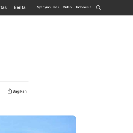
Search
itas
Berita
Nyanyian Baru
Video
Indonesia
Submit
Bagikan