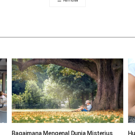
Kembali
유
하
기
Bagaimana Mengenal Dunia Misterius
Hu