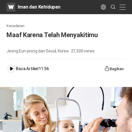
WATV
Search
Iman dan Kehidupan
Submit
naviga
Language
Kesadaran
Maaf Karena Telah Menyakitimu
Jeong Eun-jeong dari Seoul, Korea
21,500
views
Baca Artikel
11:56
Bagikan