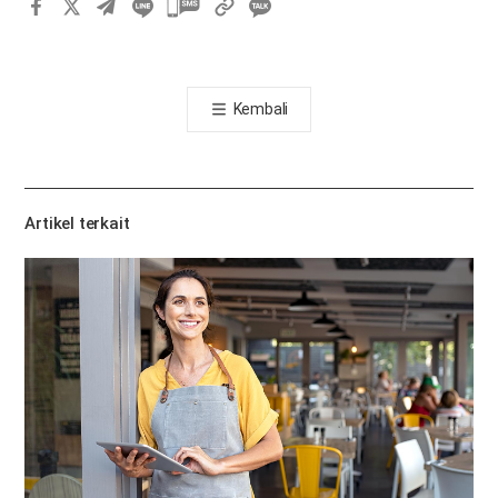
카
카
오
톡
Kembali
공
유
하
기
Artikel terkait