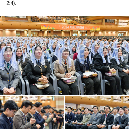
2:4).