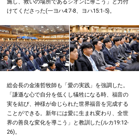
施し、救いの場所である
シオン
に導こう」と力付
けてくださった(一ヨハ4:7-8、ヨハ15:1-5)。
総会長の金湊哲牧師も「愛の実践」を強調した。
「謙遜な心で自分を低くし犠牲になる時、福音の
実を結び、神様が命じられた世界福音を完成する
ことができる。新年には愛に生まれ変わり、全世
界の善良な変化を導こう」と教訓した(ルカ19:12-
26)。