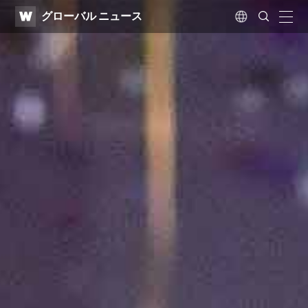
WATV
Search
グローバル ニュース
Submit
naviga
Language