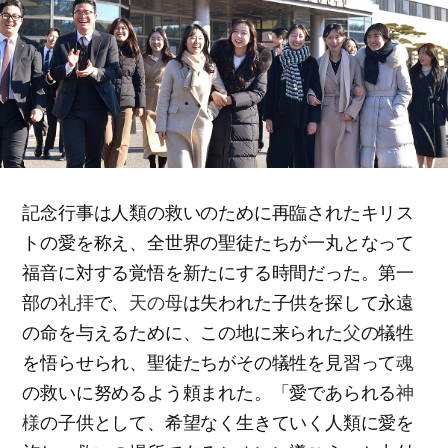
記念行事は人類の救いのために再臨されたキリス
トの愛を称え、全世界の聖徒たちが一丸となって
福音に対する覚悟を新たにする時間だった。第一
部の
礼拝
で、
天の母
は失われた子供を探して永遠
の命を与えるために、この地に来られた
父
の犠牲
を悟らせられ、聖徒たちがその犠牲を見習って
魂
の救いに努めるよう頼まれた。「愛であられる
神
様
の子供として、希望なく生きていく人類に愛を