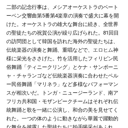
二部の記念行事は、メシアオーケストラのベート
ーベン交響曲第5番第4楽章の演奏で盛大に幕を開
けた。オーケストラの雄大な舞台に続き、全世界
の聖徒たちの祝賀公演が繰り広げられた。81回目
の訪問団として韓国を訪れた海外の聖徒たちは、
伝統楽器の演奏と舞踊、重唱などで、
エロヒム
神
様に栄光をささげた。竹を活用したフィリピン民
俗舞踊「ティニークリング」とケナ・サンポーニ
ャ・チャランゴなど伝統楽器演奏に合わせたペル
ー民俗舞踊「マリネラ」など多様なパフォーマン
スが相次いだ。トンガ・ニュージーランド、南ア
フリカ共和国・モザンビークチームはそれぞれ伝
統舞踊と歌を一緒に公演し、和合の美を見せてく
れた。一つの体のように動きながら華麗で躍動的
な舞台を披露した聖徒たちに拍手喝采があふれ