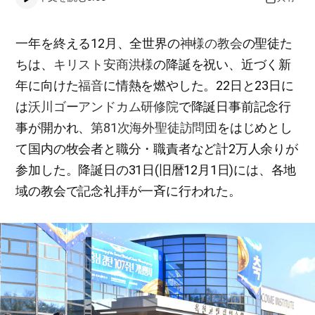
一年を終える12月、全世界の
神様の教会
の聖徒た
ちは、
キリスト安商洪様
の降誕を祝い、近づく新
年に向けた
福音
に情熱を燃やした。22日と23日に
は
沃川ゴーアンドカム研修院
で降誕日事前記念行
事が開かれ、
第81次海外聖徒訪問団
をはじめとし
て国内の牧会者と職分・職責者など計2万人余りが
参加した。降誕日の31日(旧暦12月1日)には、各地
域の教会で記念礼拝が一斉に行われた。