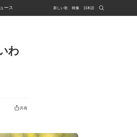
Search
ュース
新しい歌
映像
日本語
Submit
いわ
共有