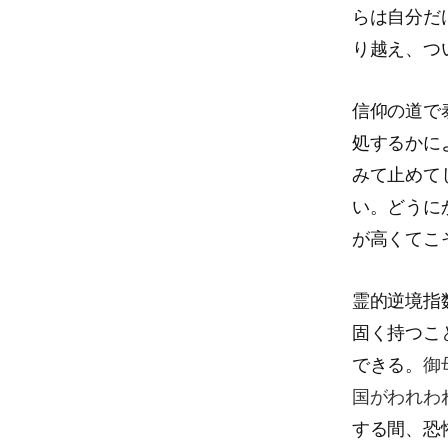
らは自分だ
り越え、つ
信仰の道で
処するかに
みて止めて
い。どうに
が高くてこ
霊的逆境指
固く持つこ
できる。
御
国がわれわ
する間、恐