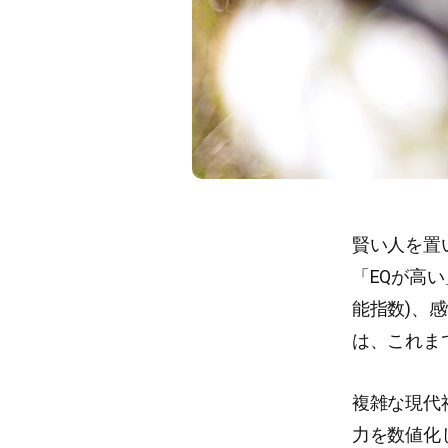
賢い人を置
「EQが高い」
能指数)、感情
は、これま
複雑な現代
力を数値化し