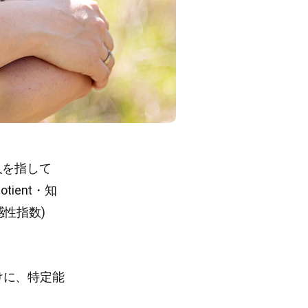
人を指して
tient・知
感性指数)
けに、特定能