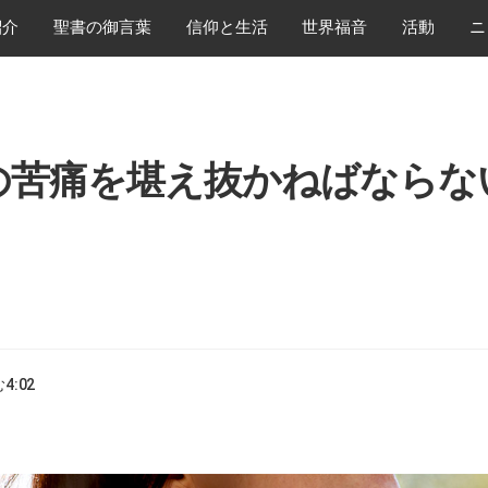
紹介
​聖書の御言葉
​信仰と生活
世界福音
活動
ニ
の苦痛を堪え抜かねばならな
む
4:02