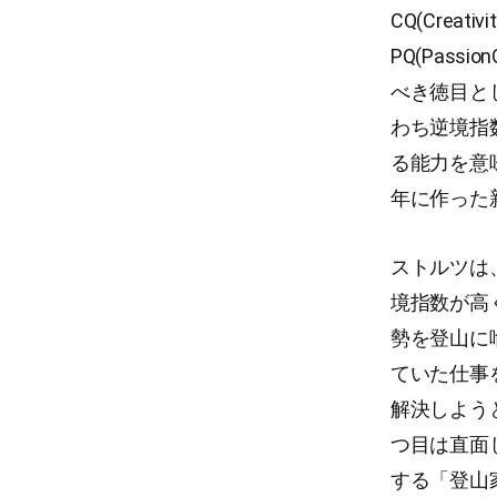
CQ(Creati
PQ(Pass
べき徳目として
わち逆境指
る能力を意
年に作った
ストルツは
境指数が高
勢を登山に
ていた仕事を
解決しよう
つ目は直面
する「登山家