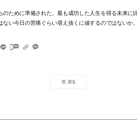
ちのために準備された。最も成功した人生を得る未来に
はない今日の苦痛ぐらい堪え抜くに値するのではないか
카
카
오
톡
공
戻る
유
하
기