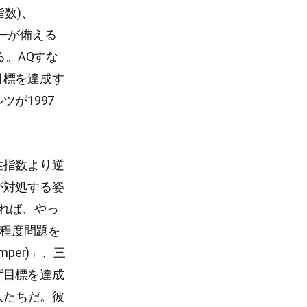
ル指数)、
ーダーが備える
いる。AQすな
目標を達成す
が1997
性指数より逆
が対処する姿
れば、やっ
る程度問題を
per)」、三
ず目標を達成
い人たちだ。彼