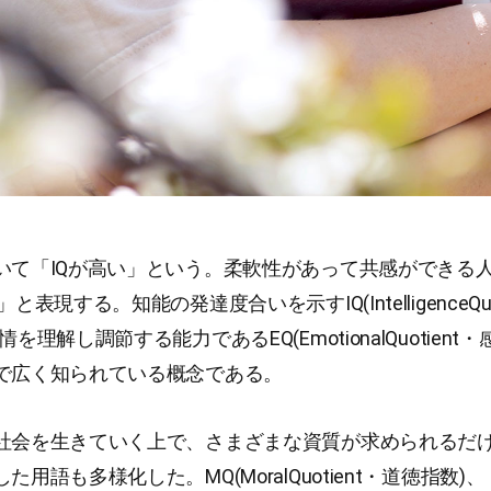
いて「IQが高い」という。柔軟性があって共感ができる
と表現する。知能の発達度合いを示すIQ(IntelligenceQuo
を理解し調節する能力であるEQ(EmotionalQuotient・
で広く知られている概念である。
社会を生きていく上で、さまざまな資質が求められるだ
た用語も多様化した。MQ(MoralQuotient・道徳指数)、