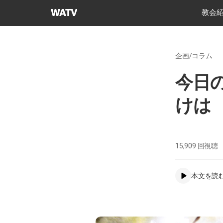
神
教会
様
の
教
企画/コラム
会
世
今日
界
福
けは
音
宣
教
協
15,909
回視聴
会
本文を読