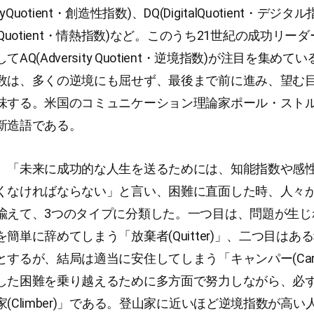
vityQuotient・創造性指数)、DQ(DigitalQuotient・デジタ
ionQuotient・情熱指数)など。このうち21世紀の成功リ
AQ(Adversity Quotient・逆境指数)が注目を集めて
数は、多くの逆境にも屈せず、最後まで前に進み、望む
味する。米国のコミュニケーション理論家ポール・ストルツ
新造語である。
、「未来に成功的な人生を送るためには、知能指数や感
くなければならない」と言い、困難に直面した時、人々
喩えて、3つのタイプに分類した。一つ目は、問題が生じ
簡単に辞めてしまう「放棄者(Quitter)」、二つ目はあ
とするが、結局は適当に安住してしまう「キャンパー(Cam
した困難を乗り越えるために多方面で努力しながら、必
(Climber)」である。登山家に近いほど逆境指数が高