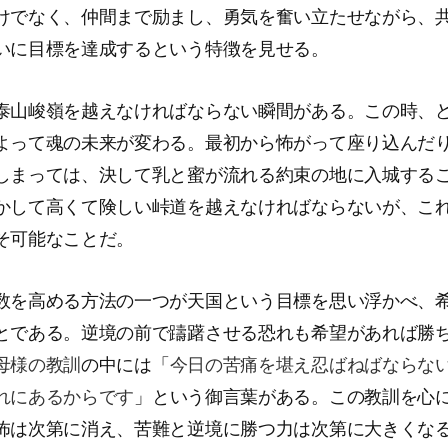
けでなく、仲間まで励まし、勇気を奮い立たせながら、
いに目標を達成するという特徴を見せる。
泰山峻嶺を越えなければならない瞬間がある。この時、
よって魂の未来が変わる。最初から怖がって座り込んだ
しまっては、決して乳と蜜が流れる約束の地に入城する
かして高くて険しい峠道を越えなければならないが、こ
そ可能なことだ。
数を高める方法の一つが天国という目標を思い浮かべ、
とである。逆境の前で躊躇させる恐れも希望があれば勝
母様の教訓
の中には「
今日の苦痛を堪え忍ばねばならな
れにあるからです
」という御言葉がある。この教訓を心
怖は次第に消え、苦難と逆境に勝つ力は次第に大きくな