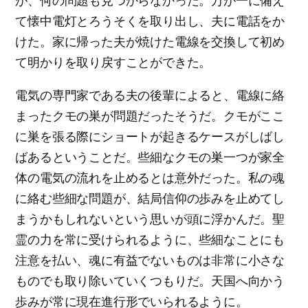
が、何の問題も見つからなかった。万が一に備え
て懐中電灯とろうそくを取り出し、夫に電話をか
けた。家に帰った夫が焼けた電線を交換して初め
て明かりを取り戻すことができた。
電気の専門家である夫の後輩によると、電線に絡
まったクモの巣が問題だったそうだ。クモがここ
に巣を張る際にショートが起きるケースがしばし
ばあるということだ。些細なクモの巣一つが家全
体の電気の流れを止めるとは意外だった。私の魂
に絡む些細な問題が、結局信仰の歩みを止めてし
まうかもしれないという思いが頭に浮かんだ。聖
霊の力を常に受けられるように、些細なことにも
注意を払い、魂に有益でないものは非常に小さな
ものでも取り除いていくつもりだ。天国へ向かう
歩みが常に現在進行形でいられるように。