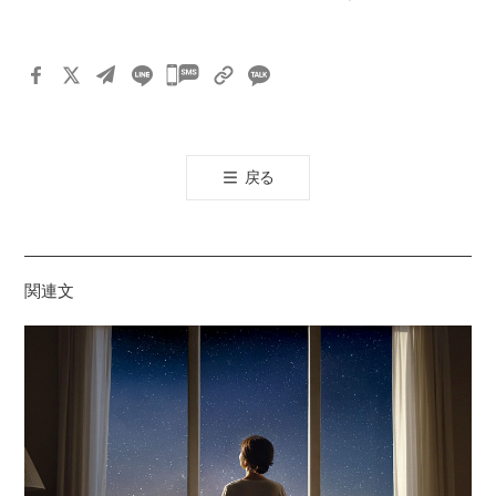
카
카
오
톡
戻る
공
유
하
기
関連文