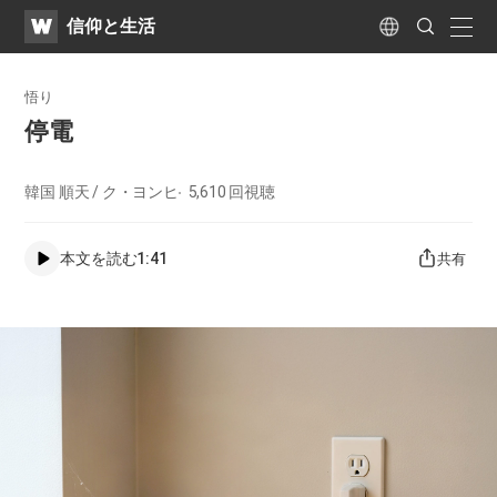
WATV
Search
​信仰と生活
Submit
naviga
Language
悟り
停電
韓国 順天 / ク・ヨンヒ
5,610
回視聴
本文を読む
1:41
共有