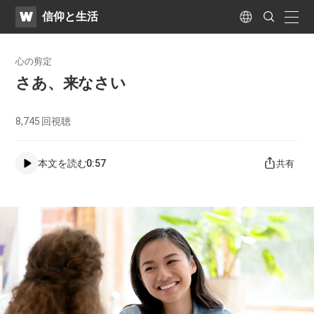
WATV
Search
​信仰と生活
Submit
naviga
Language
心の剪定
さあ、来なさい
8,745
回視聴
本文を読む
0:57
共有