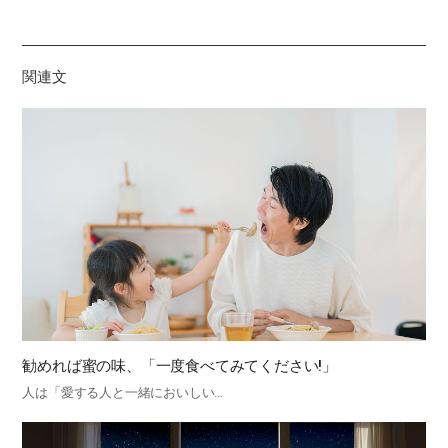
유
하
기
関連文
勧めれば蜜の味、「一度食べてみてください!」
人は「愛する人と一緒においしい…