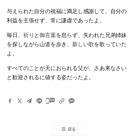
与えられた自分の祝福に満足し感謝して、自分の
利益を主張せず、常に謙虚であったよ。
毎日、
祈り
と
御言葉
を怠らず、失われた兄弟姉妹
を探しながら山道を歩き、
新しい歌
を歌っていた
よ。
すべてのことが天におられる父が、さあ来なさい
と歓迎されるに値する姿だったよ。
카
카
오
톡
戻る
공