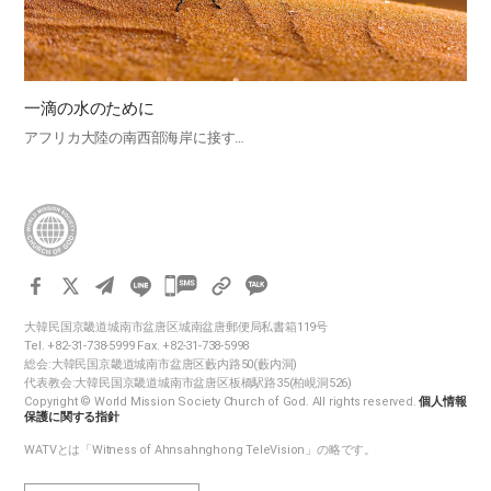
一滴の水のために
アフリカ大陸の南西部海岸に接す…
카
카
大韓民国京畿道城南市盆唐区城南盆唐郵便局私書箱119号
오
Tel. +82-31-738-5999 Fax. +82-31-738-5998
톡
総会:大韓民国京畿道城南市盆唐区藪内路50(藪内洞)
代表教会:大韓民国京畿道城南市盆唐区板橋駅路35(柏峴洞526)
공
Copyright © World Mission Society Church of God. All rights reserved.
個人情報
유
保護に関する指針
하
WATVとは「Witness of Ahnsahnghong TeleVision」の略です。
기