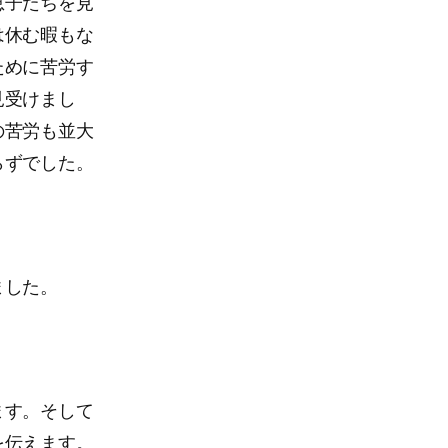
息子たちを見
は休む暇もな
ために苦労す
見受けまし
の苦労も並大
らずでした。
ました。
ます。そして
を伝えます。