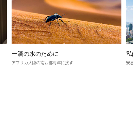
一滴の水のために
私
アフリカ大陸の南西部海岸に接す…
安