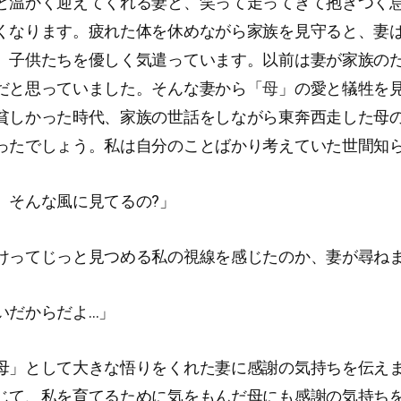
と温かく迎えてくれる妻と、笑って走ってきて抱きつく
くなります。疲れた体を休めながら家族を見守ると、妻
、子供たちを優しく気遣っています。以前は妻が家族の
だと思っていました。そんな妻から「
母
」の愛と犠牲を
貧しかった時代、家族の世話をしながら東奔西走した母
ったでしょう。私は自分のことばかり考えていた世間知
、そんな風に見てるの?」
けってじっと見つめる私の視線を感じたのか、妻が尋ね
いだからだよ…」
母」として大きな悟りをくれた妻に感謝の気持ちを伝え
じて、私を育てるために気をもんだ母にも感謝の気持ち