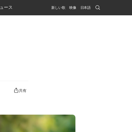
Search
ュース
新しい歌
映像
日本語
Submit
共有