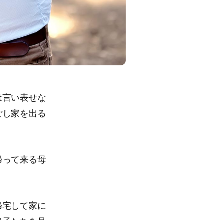
は言い表せな
ごし家を出る
帰って来る母
帰宅して家に