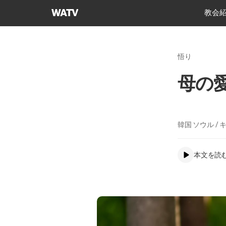
神
教会
様
の
教
悟り
会
世
母の
界
福
音
宣
韓国 ソウル /
教
協
本文を読
会