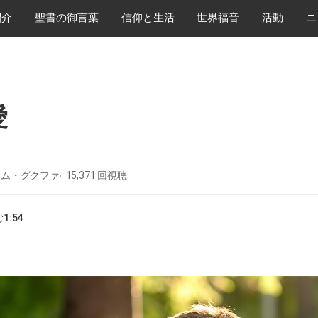
紹介
​聖書の御言葉
​信仰と生活
世界福音
活動
ニ
愛
 キム・グクファ
15,371
回視聴
む
1:54