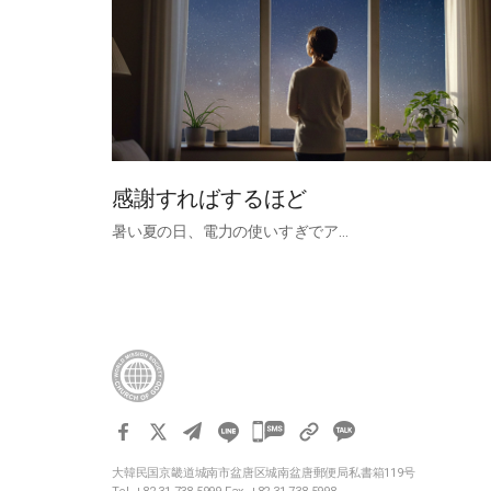
感謝すればするほど
暑い夏の日、電力の使いすぎでア…
카
카
大韓民国京畿道城南市盆唐区城南盆唐郵便局私書箱119号
오