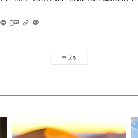
카
카
오
톡
공
戻る
유
하
기