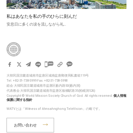
私はあなたを私の手のひらに刻んだ
安息日に多くの涙を流しながら礼…
카
카
大韓民国京畿道城南市盆唐区城南盆唐郵便局私書箱119号
오
Tel. +82-31-738-5999 Fax. +82-31-738-5998
톡
総会:大韓民国京畿道城南市盆唐区藪内路50(藪内洞)
代表教会:大韓民国京畿道城南市盆唐区板橋駅路35(柏峴洞526)
공
Copyright © World Mission Society Church of God. All rights reserved.
個人情報
유
保護に関する指針
하
WATVとは「Witness of Ahnsahnghong TeleVision」の略です。
기
お問い合わせ