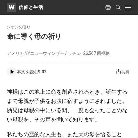
WATV
Search
​信仰と生活
Submit
naviga
Language
シオンの香り
命に導く母の祈り
アメリカ NYニューウィンザー / ラチェ
26,567
回視聴
本文を読む
9:02
共有
神様はこの地上に命を創造されるとき、誕生する
まで母親が子供をお腹に宿すようにされました。
胎児は母親の中にいる間、一度も会ったことのな
い母親を、その声を聞いて知ります。
私たちの霊的な人生も、また天の母を悟ること