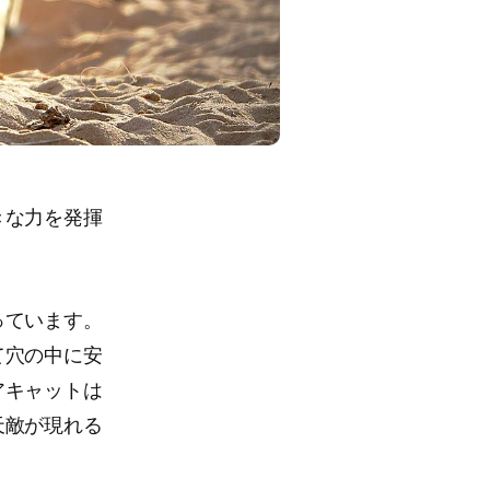
きな力を発揮
っています。
て穴の中に安
アキャットは
天敵が現れる