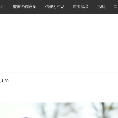
紹介
​聖書の御言葉
​信仰と生活
世界福音
活動
ニ
む
1:30