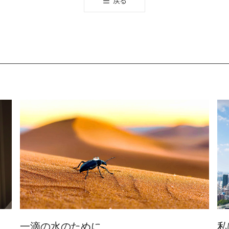
戻る
유
하
기
一滴の水のために
私