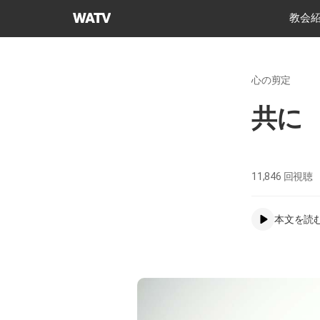
神
教会
様
の
教
心の剪定
会
世
共に
界
福
音
宣
11,846
回視聴
教
協
本文を読
会