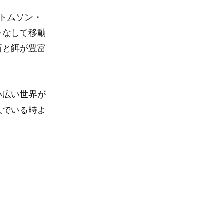
トムソン・
をなして移動
所と餌が豊富
い広い世界が
人でいる時よ