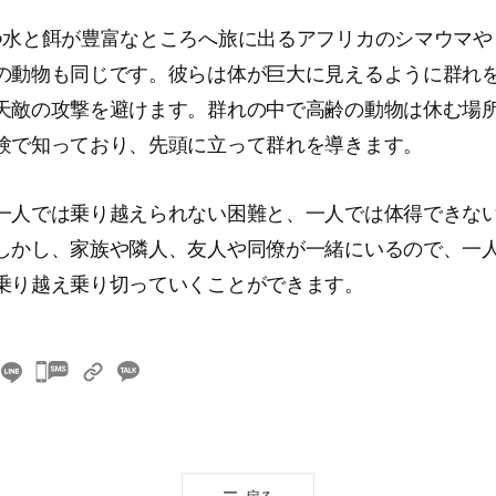
つ水と餌が豊富なところへ旅に出るアフリカのシマウマや
の動物も同じです。彼らは体が巨大に見えるように群れ
天敵の攻撃を避けます。群れの中で高齢の動物は休む場
験で知っており、先頭に立って群れを導きます。
一人では乗り越えられない困難と、一人では体得できな
しかし、家族や隣人、友人や同僚が一緒にいるので、一
乗り越え乗り切っていくことができます。
카
카
오
톡
공