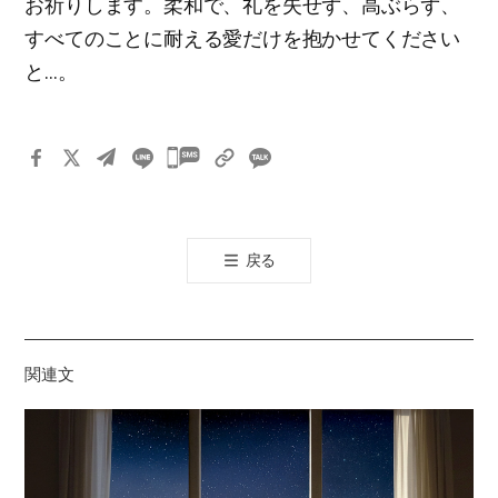
お祈りします。柔和で、礼を失せず、高ぶらず、
すべてのことに耐える愛だけを抱かせてください
と…。
카
카
오
톡
戻る
공
유
하
기
関連文