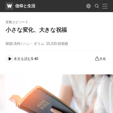
WATV
Search
​信仰と生活
Submit
naviga
Language
宣教エピソード
小さな変化、大きな祝福
韓国 済州 / ハン・ダリム
25,333
回視聴
本文を読む
5:40
共有