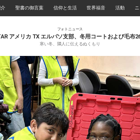
紹介
​聖書の御言葉
​信仰と生活
世界福音
活動
ニ
フォトニュース
 STAR アメリカ TX エルパソ支部、冬用コートおよび毛布2
寒い冬、隣人に伝えるぬくもり