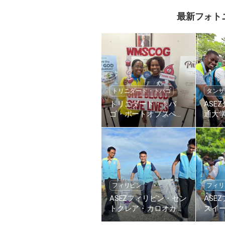
最新フォト
トリニダード・トバゴ
タンザ
トリニダード・トバ
ASE
ゴ・ポートオブスペイ
通大
ン教会、全世界過越祭
清掃
の愛・命の愛第1804回
環境
献血リレー
フィリピン
フィリ
ASEZフィリピン・セン
ASE
トクレア・カロオカン
スイ
大学の会員たち、ビー
ン大