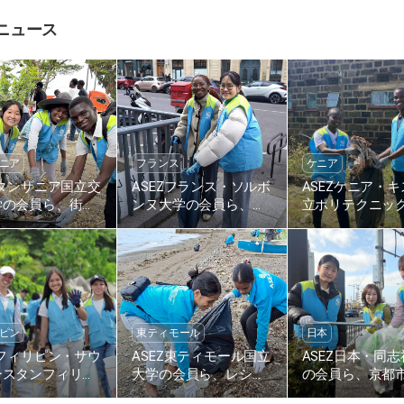
ニュース
ニア
フランス
ケニア
Zタンザニア国立交
ASEZフランス・ソルボ
ASEZケニア・
学の会員ら、街の
ンヌ大学の会員ら、サ
立ポリテクニッ
活動を通じて地域
ン・ミシェル街路美化
の会員ら、ブシ
の美化に貢献
活動
路沿いで環境美
を実施
ピン
東ティモール
日本
Zフィリピン・サウ
ASEZ東ティモール国立
ASEZ日本・同
ースタンフィリピ
大学の会員ら、レシデ
の会員ら、京都
学の会員たち、タ
レ広場周辺の海岸を清
条大橋周辺で街