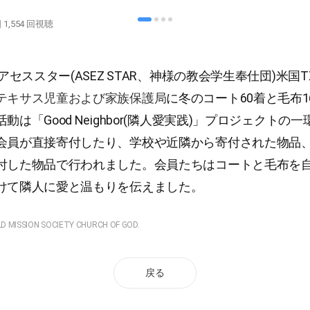
日
1,554
回視聴
、アセススター(ASEZ STAR、神様の教会学生奉仕団)米国
テキサス児童および家族保護局
に冬のコート60着と毛布1
動は「Good Neighbor(隣人愛実践)」プロジェクトの
会員が直接寄付したり、学校や近隣から寄付された物品
付した物品で行われました。会員たちはコートと毛布を
けて隣人に愛と温もりを伝えました。
LD MISSION SOCIETY CHURCH OF GOD.
戻る