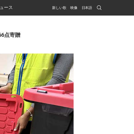
Search
ュース
新しい歌
映像
日本語
Submit
66点寄贈