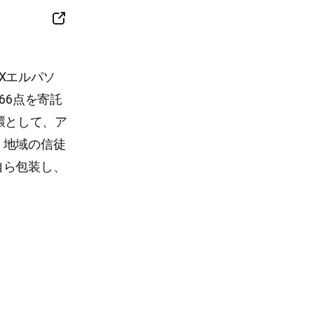
SNS
Button
TXエルパソ
66点を寄託
一環として、ア
、地域の信徒
自ら包装し、