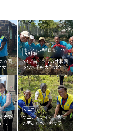
南アフリカ共和国南アフリ
カ共和国
キスム国
ASEZ南アフリカ共和国
ク大学
ツワネ工科大学の会員
アの道
たち、植樹
化活動
ケニア
志社大学
ケニア・ナイロビ教会
市・五
の聖徒たち、カサラニ
路美化
小学校に200本の木を