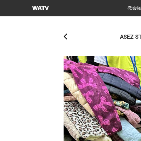
神
教会
様
戻
の
る
教
ASEZ
会
世
界
福
音
宣
教
協
会