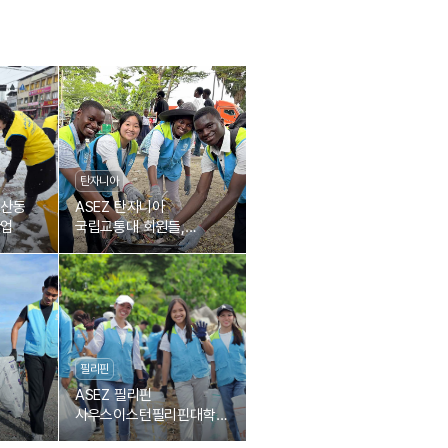
탄자니아
남산동
ASEZ 탄자니아
작업
국립교통대 회원들,
거리정화로 깨끗한
지역환경 조성에 일조
필리핀
ASEZ 필리핀
사우스이스턴필리핀대학교
들,
회원들, 타복 해안