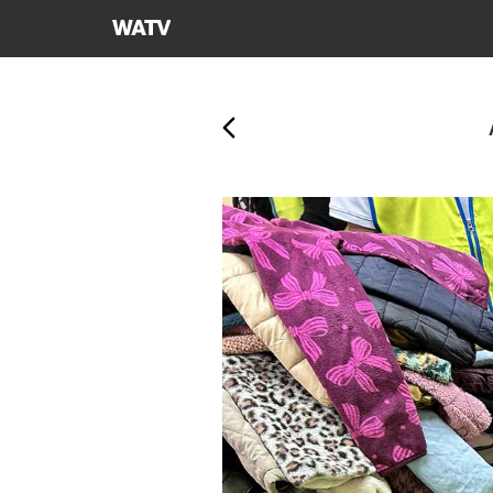
하나님의교회
세계복음선교협회
뒤로가기