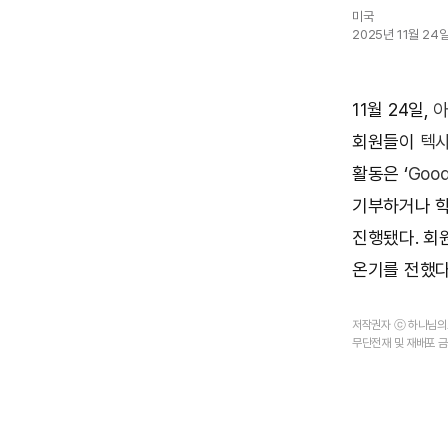
미국
2025년 11월 24
11월 24일,
아
회원들이
텍사
활동은 ‘
Goo
기부하거나 학
진행됐다. 회
온기를 전했다
저작권자 ⓒ 하나님
무단전재 및 재배포 