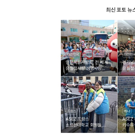
최신 포토 뉴
대한민국
대한민
인천북동지방회, 전 세계
경기남
유월절사랑 생명사랑
유월절
제1895차 헌혈릴레이
제18
프랑스
케냐
ASEZ 프랑스
ASEZ
소르본대학교 회원들,
키수무
생미셸 대로 정화
회원들