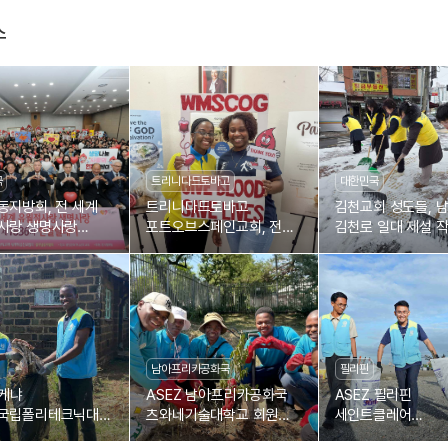
스
국
트리니다드토바고
대한민국
동지방회, 전 세계
트리니다드토바고
김천교회 성도들, 
사랑 생명사랑
포트오브스페인교회, 전
김천로 일대 제설 
36차 헌혈릴레이
세계 유월절사랑 생명사랑
제1804차 헌혈릴레이
남아프리카공화국
필리핀
 케냐
ASEZ 남아프리카공화국
ASEZ 필리핀
국립폴리테크닉대
츠와네기술대학교 회원들,
세인트클레어
, 부시아 도로변
나무 심기
칼로오칸대학교 회원