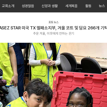
교회소개
성경말씀
신앙과 생활
세계복음
활동
뉴스
포토 뉴스
ASEZ STAR 미국 TX 엘패소지부, 겨울 코트 및 담요 266개 기
추운 겨울, 이웃에게 전하는 온기