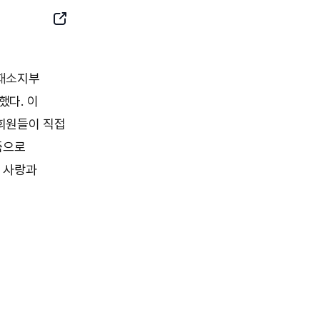
SNS
Button
패소
지부
했다. 이
 회원들이 직접
품으로
 사랑과