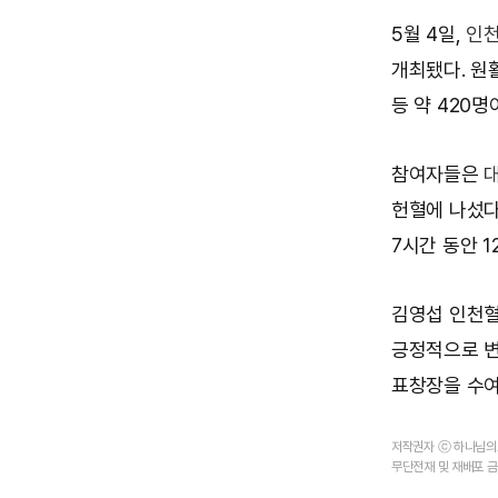
5월 4일,
인
개최됐다. 원
등 약 420명
참여자들은
헌혈에 나섰다
7시간 동안 1
김영섭 인천혈
긍정적으로 변
표창장을 수여
저작권자 ⓒ 하나님
무단전재 및 재배포 