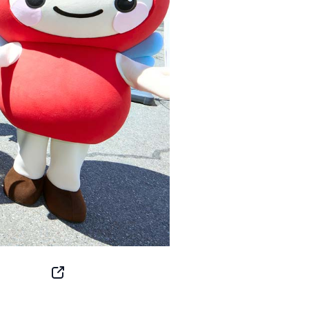
SNS
Button