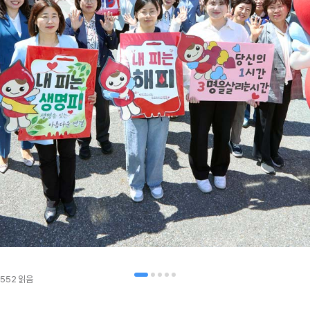
,552
읽음