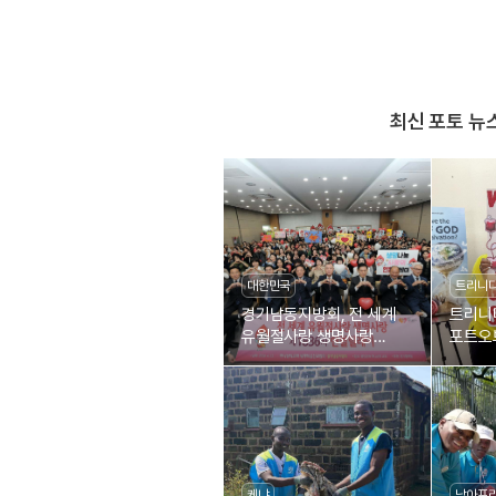
최신 포토 뉴
대한민국
트리니
경기남동지방회, 전 세계
트리니
유월절사랑 생명사랑
포트오
제1836차 헌혈릴레이
세계 
제18
케냐
남아프