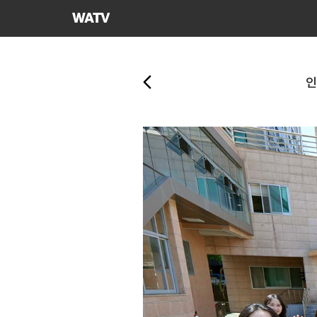
하나님의교회
세계복음선교협회
뒤로가기
인