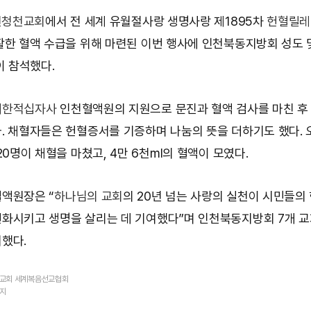
천청천교회
에서 전 세계 유월절사랑 생명사랑 제1895차
헌혈릴레
활한 혈액 수급을 위해 마련된 이번 행사에 인천북동지방회 성도 
이 참석했다.
대한적십자사
인천혈액원의 지원으로 문진과 혈액 검사를 마친 후
. 채혈자들은 헌혈증서를 기증하며 나눔의 뜻을 더하기도 했다. 
20명이 채혈을 마쳤고, 4만 6천ml의 혈액이 모였다.
액원장은 “
하나님의 교회
의 20년 넘는 사랑의 실천이 시민들의
화시키고 생명을 살리는 데 기여했다”며 인천북동지방회 7개 
했다.
의교회 세계복음선교협회
금지