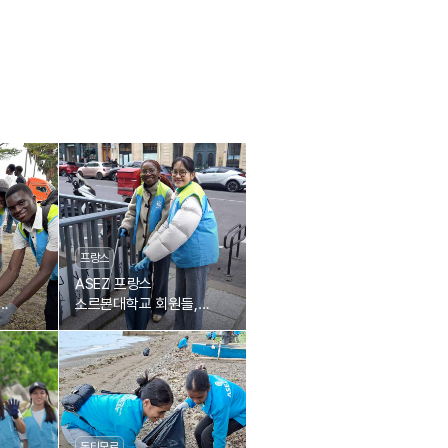
프랑스
ASEZ 프랑스
소르본대학교 회원들,
생미셸 대로 정화
조
동티모르