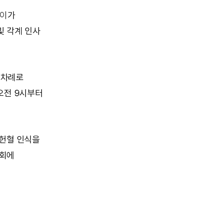
이
가
및 각계 인사
 차례로
오전 9시부터
 헌혈 인식을
교회에