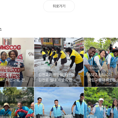
뒤로가기
스
다드토바고
대한민국
탄자니아
다드토바고
김천교회 성도들, 남산동
ASEZ 탄자니아
브스페인교회, 전
김천로 일대 제설 작업
국립교통대 회원들,
유월절사랑 생명사랑
거리정화로 깨끗한
04차 헌혈릴레이
지역환경 조성에 일
리카공화국
필리핀
필리핀