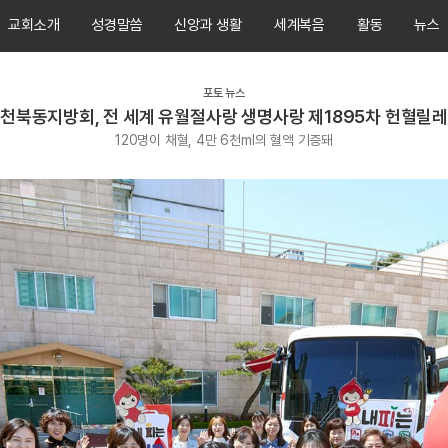
교회소개
성경말씀
신앙과 생활
세계복음
활동
뉴스
포토 뉴스
천북동지방회, 전 세계 유월절사랑 생명사랑 제1895차 헌혈릴
120명이 채혈, 4만 6천ml의 혈액 기증돼