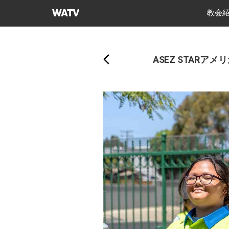
神
教会
様
戻
の
る
教
ASEZ STAR
会
世
界
福
音
宣
教
協
会