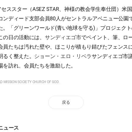
アセススター（ASEZ STAR、神様の教会学生奉仕団）米
コンディード支部会員80人がセントラルアベニュー公園
た。「グリーンワールド(青い地球を守る)」プロジェク
この日の活動には、
サンディエゴ市
でペイント、筆、ロ
会員たちは汚れた壁や、ほこりが積もり錆びたフェンス
明るく整えた。
ショーン・エロ・リベラ
サンディエゴ市
場を訪れ、会員たちを激励した。
LD MISSION SOCIETY CHURCH OF GOD.
戻る
ニュース