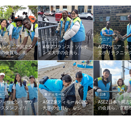
ニア
フランス
ケニア
Zタンザニア国立交
ASEZフランス・ソルボ
ASEZケニア・
学の会員ら、街の
ンヌ大学の会員ら、サ
立ポリテクニッ
活動を通じて地域
ン・ミシェル街路美化
の会員ら、ブシ
の美化に貢献
活動
路沿いで環境美
を実施
ピン
東ティモール
日本
Zフィリピン・サウ
ASEZ東ティモール国立
ASEZ日本・同
ースタンフィリピ
大学の会員ら、レシデ
の会員ら、京都
学の会員たち、タ
レ広場周辺の海岸を清
条大橋周辺で街
海岸のプラスチッ
掃
活動
棄物を回収