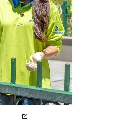
SNS
Button