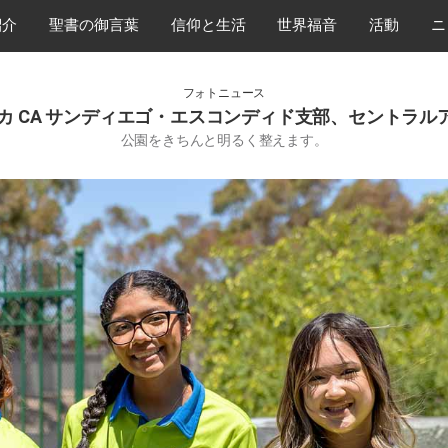
紹介
​聖書の御言葉
​信仰と生活
世界福音
活動
ニ
フォトニュース
アメリカ CA サンディエゴ・エスコンディド支部、セントラ
公園をきちんと明るく整えます。