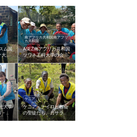
南アフリカ共和国南アフリ
カ共和国
キスム国
ASEZ南アフリカ共和国
ク大学
ツワネ工科大学の会員
アの道
たち、植樹
化活動
ケニア
志社大学
ケニア・ナイロビ教会
市・五
の聖徒たち、カサラニ
路美化
小学校に200本の木を
植樹