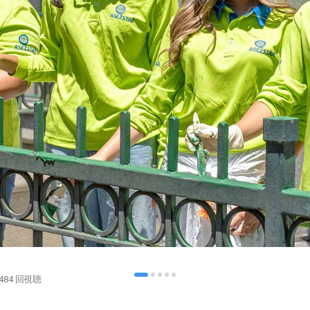
484
回視聴