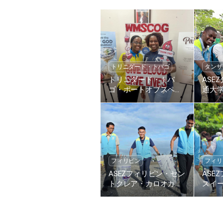
トリニダード・トバゴ
タンザ
トリニダード・トバ
ASE
ゴ・ポートオブスペイ
通大
ン教会、全世界過越祭
清掃
の愛・命の愛第1804回
環境
献血リレー
フィリピン
フィリ
ASEZフィリピン・セン
ASE
トクレア・カロオカン
スイ
大学の会員たち、ビー
ン大
チプラスチック廃棄物
ボク
を収集
ク廃