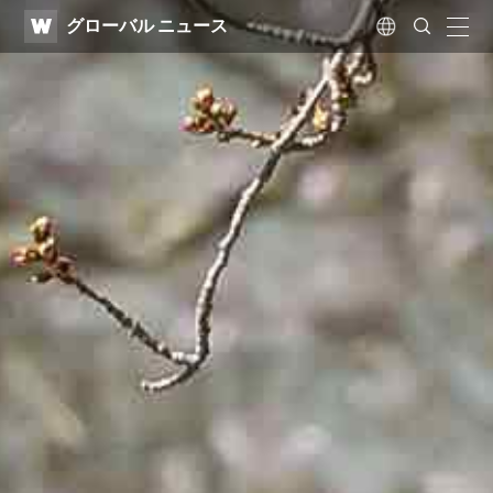
WATV
Search
グローバル ニュース
Submit
naviga
Language