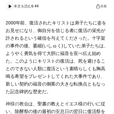
本文を読む
6:44
共有
2000年前、復活されたキリストは弟子たちに姿を
お見せになり、御自分を信じる者に復活の栄光が
許されるという確信を与えてくださった。十字架
の事件の後、萎縮(いしゅく)していた弟子たちは、
ようやく勇気を得て大胆に福音を宣べ伝え始め
た。このようにキリストの復活は、死を避けるこ
とのできない人類に復活という素晴らしくも胸高
鳴る希望をプレゼントしてくれた大事件であり、
新しい契約の福音の御業の大きな転換点ともなっ
た記念碑的な歴史だ。
神様の教会
は、聖書の教えとイエス様の行いに従
い、除酵祭の後の最初の
安息日
の翌日に復活祭を