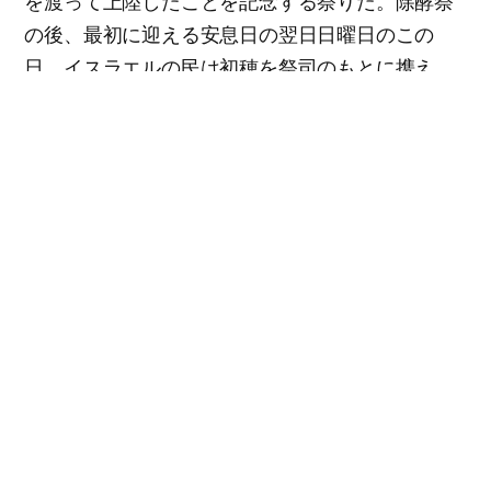
を渡って上陸したことを記念する祭りだ。除酵祭
の後、最初に迎える安息日の翌日日曜日のこの
日、イスラエルの民は初穂を祭司のもとに携え、
祭司はそれを揺り動かして献げ物として献げた(出
15:19、レビ23:10-12)。イエス様は旧約時代の初穂
祭の供え物の実体として来られ、この日、眠りに
ついた人たちの初穂として復活された。また、賛
美の祈りを唱えてパンを弟子たちに裂いて渡さ
れ、霊の目を開いてくださった(一コリ15:20-24、
ルカ24:1-10、13-35)。