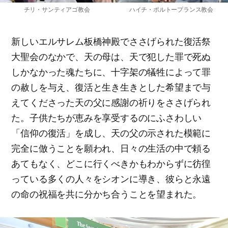
チリ・サンティアゴ教会
ハイチ・ポルトープランス教会
新しいエルサレム板橋神殿でささげられた復活祭
大聖会のなかで、天の母は、天で犯した罪で死ぬ
しかなかった魂たちに、十字架の犠牲によって罪
の赦しを与え、復活と生き生きとした希望まで与
えてくださった天の父に感謝の祈りをささげられ
た。子供たちが恵みを享受するのにふさわしい
「信仰の復活」を成し、天の父の示された模範に
完全に倣うことを願われ、日々の生活の中で頼る
あてもなく、どこに行くべきかもわからずに彷徨
っている多くの人々をシオンに導き、彼らと永遠
の命の祝福を共に分かち合うことを望まれた。