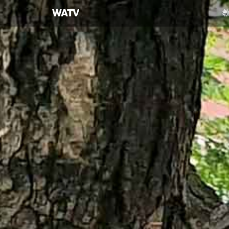
上
帝
的
教
会
世
界
福
音
宣
教
协
会