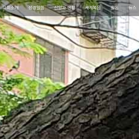
교회소개
성경말씀
신앙과 생활
세계복음
활동
뉴스