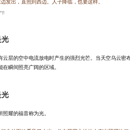
东边发出，直照到西边。人子降临，也要这样。
7节
是光
有云层的空中电流放电时产生的强烈光芒。当天空乌云密
能在瞬间照亮广阔的区域。
是光
所照耀的福音称为光。