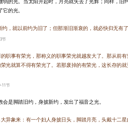
微弱的光。当太阳升起时，月亮就失去了光辉；同样，旧
了它的光。
说新约，就以前约为旧了；但那渐旧渐衰的，就必快归无有
13节
罪的职事有荣光，那称义的职事荣光就越发大了。那从前有
的荣光就算不得有荣光了。若那废掉的有荣光，这长存的就
-11节
教会是脚踏旧约，身披新约，发出了福音之光。
出大异象来：有一个妇人身披日头，脚踏月亮，头戴十二星