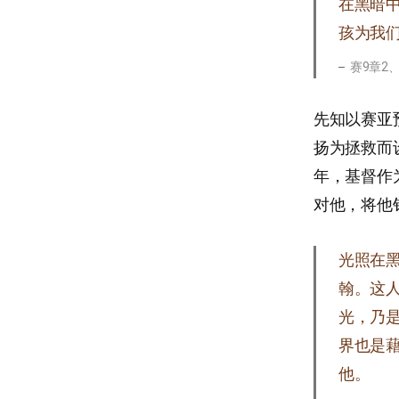
在黑暗
孩为我们
赛9章2
先知以赛亚
扬为拯救而
年，基督作
对他，将他
光照在
翰。这
光，乃
界也是
他。