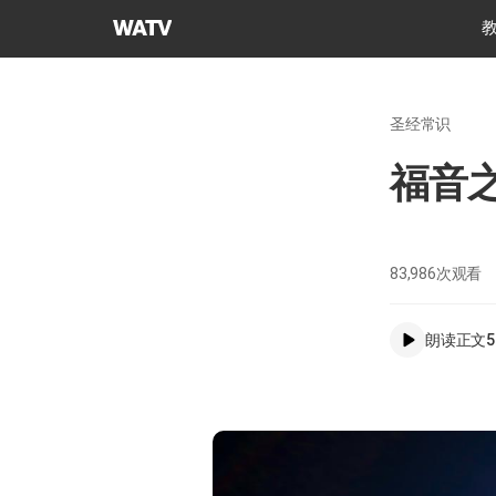
上
帝
的
教
圣经常识
会
世
福音
界
福
音
宣
83,986
次观看
教
协
朗读正文
5
会