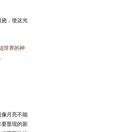
阻挠，使这光
这世界的神
。
就像月亮不能
来要显现的新