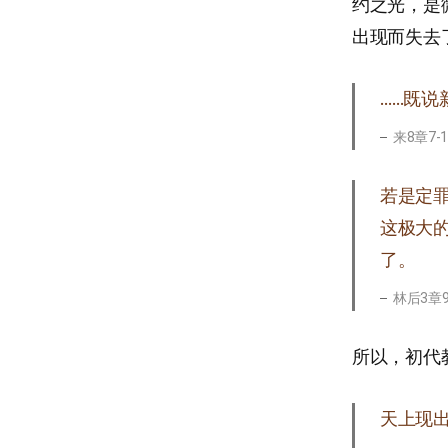
约之光，是
出现而失去
……既
来8章7-
若是定
这极大
了。
林后3章9
所以，初代
天上现