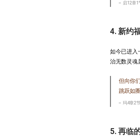
启12章1
4. 新
如今已进入
治无数灵魂
但向你
跳跃如
玛4章2
5. 再