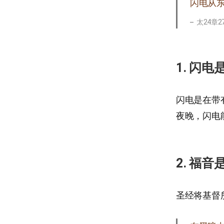
闪电从
太24章2
1. 闪电
闪电是在带
夜晚，闪电
2. 福音
圣经将基督