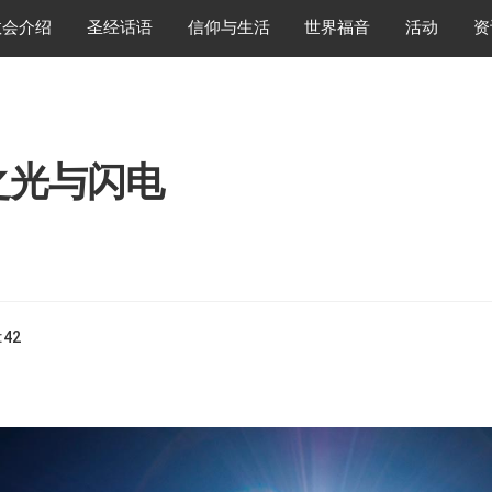
教会介绍
圣经话语
信仰与生活
世界福音
活动
资
之光与闪电
:42