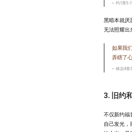
约1章5-
黑暗本就厌
无法照耀出
如果我
弄瞎了
林后4章3
3. 旧
不仅新约福
自己发光，