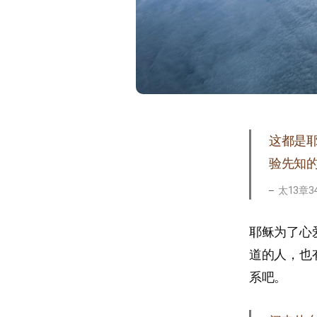
这都是
验先知的
太13章34
耶稣为了心
道的人，也
系吧。