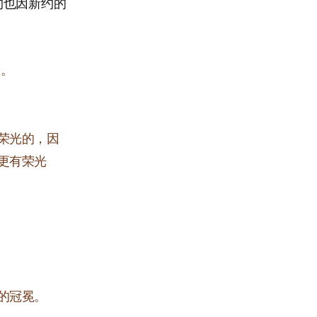
约也因新约的
了。
荣光的，因
更有荣光
的冠冕。