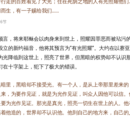
中行走的百姓看见了大光；住在死荫之地的人有光照耀他们
而生，有一子赐给我们……
、6节
预言，将来耶稣会以肉身来到世上，照耀因罪恶而被玷污
设立的新约福音，他将其预言为“有光照耀”。大约在以赛亚之
为光降临到这世上，照亮了世界，但黑暗的权势却不认识
钉在十字架上，犯下了极大的错误。
黑暗里，黑暗却不接受光。有一个人，是从上帝那里差来的
人来，为要作见证，就是为光作见证，叫众人因他可以信。
是要为光作见证。那光是真光，照亮一切生在世上的人。他
藉着他造的，世界却不认识他。他到自己的地方来，自己的