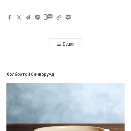
카
카
오
톡
Буцах
공
유
하
기
Холбоотой бичвэрүүд