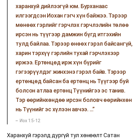
харанхуй дийлээгүй юм. Бурханаас
илгээгдсэн Иохан гэгч хүн байжээ. Тэрээр
мөнөөх гэрлийг гэрчлэх гэрчлэлийн төлөө
ирсэн нь түүгээр дамжин бүгд итгэхийн
тулд байлаа. Тэрээр өнөөх гэрэл байсангүй,
харин тэрхүү гэрлийн тухай гэрчлэхээр
иржээ. Ертөнцөд ирж хүн бүрийг
гэгээрүүлдэг жинхэнэ гэрэл байв. Тэрээр
ертөнцөд байсан ба ертөнц нь Түүгээр буй
болсон атлаа ертөнц Түүнийгээ эс танив.
Тэр өөрийнхөндөө ирсэн боловч өөрийнхөн
нь Түүнийг эс хүлээн авчээ. …”
Иох 1:5-12
Харанхуй гэрэлд дургүй тул хөнөөлт Сатан