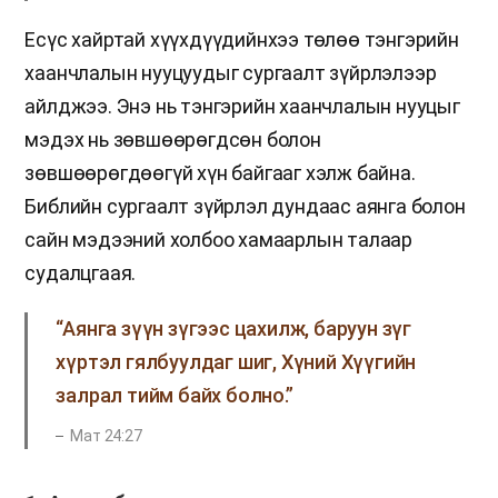
Есүс хайртай хүүхдүүдийнхээ төлөө тэнгэрийн
хаанчлалын нууцуудыг сургаалт зүйрлэлээр
айлджээ. Энэ нь тэнгэрийн хаанчлалын нууцыг
мэдэх нь зөвшөөрөгдсөн болон
зөвшөөрөгдөөгүй хүн байгааг хэлж байна.
Библийн сургаалт зүйрлэл дундаас аянга болон
сайн мэдээний холбоо хамаарлын талаар
судалцгаая.
“Аянга зүүн зүгээс цахилж, баруун зүг
хүртэл гялбуулдаг шиг, Хүний Хүүгийн
залрал тийм байх болно.”
Мат 24:27