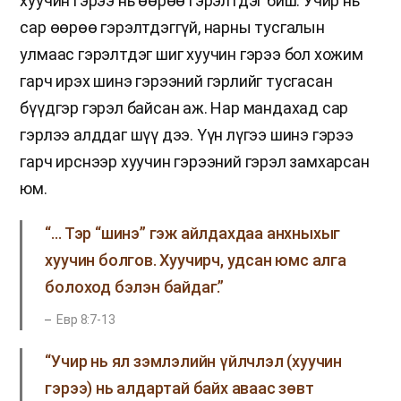
хуучин гэрээ нь өөрөө гэрэлтдэг биш. Учир нь
сар өөрөө гэрэлтдэггүй, нарны тусгалын
улмаас гэрэлтдэг шиг хуучин гэрээ бол хожим
гарч ирэх шинэ гэрээний гэрлийг тусгасан
бүүдгэр гэрэл байсан аж. Нар мандахад сар
гэрлээ алддаг шүү дээ. Үүн лүгээ шинэ гэрээ
гарч ирснээр хуучин гэрээний гэрэл замхарсан
юм.
“… Тэр “шинэ” гэж айлдахдаа анхныхыг
хуучин болгов. Хуучирч, удсан юмс алга
болоход бэлэн байдаг.”
Евр 8:7-13
“Учир нь ял зэмлэлийн үйлчлэл (хуучин
гэрээ) нь алдартай байх аваас зөвт