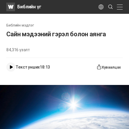
WATV
Search
Библийн үг
Submit
naviga
Language
Библийн мэдлэг
Сайн мэдээний гэрэл болон аянга
84,316
үзэлт
Текст унших
18:13
Хуваалцах