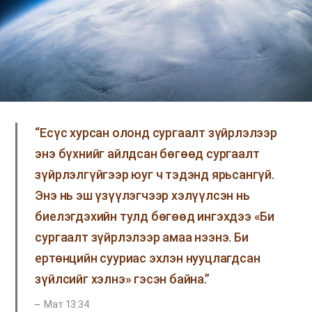
“Есүс хурсан олонд сургаалт зүйрлэлээр
энэ бүхнийг айлдсан бөгөөд сургаалт
зүйрлэлгүйгээр юуг ч тэдэнд ярьсангүй.
Энэ нь эш үзүүлэгчээр хэлүүлсэн нь
биелэгдэхийн тулд бөгөөд ингэхдээ «Би
сургаалт зүйрлэлээр амаа нээнэ. Би
ертөнцийн сууриас эхлэн нууцлагдсан
зүйлсийг хэлнэ» гэсэн байна.”
Мат 13:34