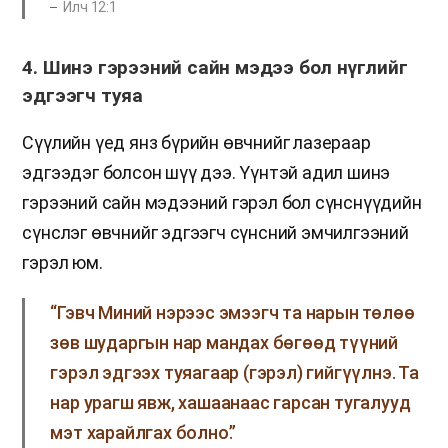
Илч 12:1
4. Шинэ гэрээний сайн мэдээ бол нүглийг
эдгээгч туяа
Сүүлийн үед янз бүрийн өвчнийг лазераар
эдгээдэг болсон шүү дээ. Үүнтэй адил шинэ
гэрээний сайн мэдээний гэрэл бол сүнснүүдийн
сүнслэг өвчнийг эдгээгч сүнсний эмчилгээний
гэрэл юм.
“Гэвч Миний нэрээс эмээгч та нарын төлөө
зөв шударгын нар мандах бөгөөд түүний
гэрэл эдгээх туяагаар (гэрэл) гийгүүлнэ. Та
нар урагш явж, хашаанаас гарсан тугалууд
мэт харайлгах болно.”