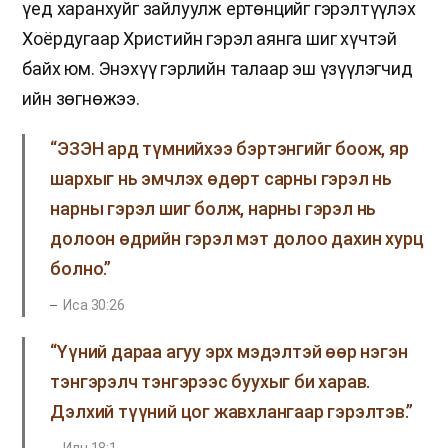
үед харанхуйг зайлуулж ертөнцийг гэрэлтүүлэх
Хоёрдугаар Христийн гэрэл аянга шиг хүчтэй
байх юм. Энэхүү гэрлийн талаар эш үзүүлэгчид
ийн зөгнөжээ.
“ЭЗЭН ард түмнийхээ бэртэнгийг боож, яр
шархыг нь эмчлэх өдөрт сарны гэрэл нь
нарны гэрэл шиг болж, нарны гэрэл нь
долоон өдрийн гэрэл мэт долоо дахин хурц
болно.”
Иса 30:26
“Үүний дараа агуу эрх мэдэлтэй өөр нэгэн
тэнгэрэлч тэнгэрээс буухыг би харав.
Дэлхий түүний цог жавхлангаар гэрэлтэв.”
Илч 18:1