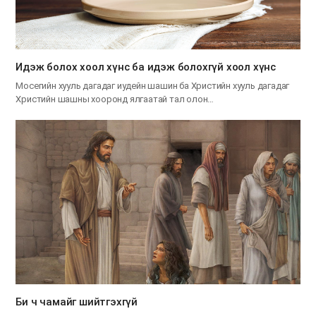
Идэж болох хоол хүнс ба идэж болохгүй хоол хүнс
Мосегийн хууль дагадаг иудейн шашин ба Христийн хууль дагадаг
Христийн шашны хооронд ялгаатай тал олон…
Би ч чамайг шийтгэхгүй