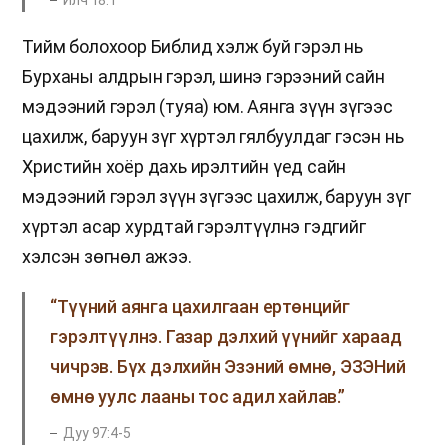
Тийм болохоор Библид хэлж буй гэрэл нь
Бурханы алдрын гэрэл, шинэ гэрээний сайн
мэдээний гэрэл (туяа) юм. Аянга зүүн зүгээс
цахилж, баруун зүг хүртэл гялбуулдаг гэсэн нь
Христийн хоёр дахь ирэлтийн үед сайн
мэдээний гэрэл зүүн зүгээс цахилж, баруун зүг
хүртэл асар хурдтай гэрэлтүүлнэ гэдгийг
хэлсэн зөгнөл ажээ.
“Түүний аянга цахилгаан ертөнцийг
гэрэлтүүлнэ. Газар дэлхий үүнийг хараад
чичрэв. Бүх дэлхийн Эзэний өмнө, ЭЗЭНий
өмнө уулс лааны тос адил хайлав.”
Дуу 97:4-5