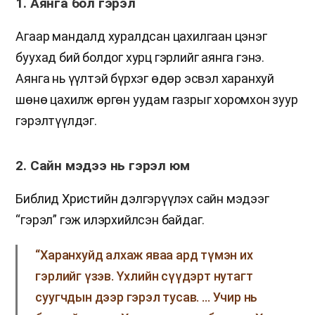
1. Аянга бол гэрэл
Агаар мандалд хуралдсан цахилгаан цэнэг
буухад бий болдог хурц гэрлийг аянга гэнэ.
Аянга нь үүлтэй бүрхэг өдөр эсвэл харанхуй
шөнө цахилж өргөн уудам газрыг хоромхон зуур
гэрэлтүүлдэг.
2. Сайн мэдээ нь гэрэл юм
Библид Христийн дэлгэрүүлэх сайн мэдээг
“гэрэл” гэж илэрхийлсэн байдаг.
“Харанхуйд алхаж яваа ард түмэн их
гэрлийг үзэв. Үхлийн сүүдэрт нутагт
суугчдын дээр гэрэл тусав. … Учир нь