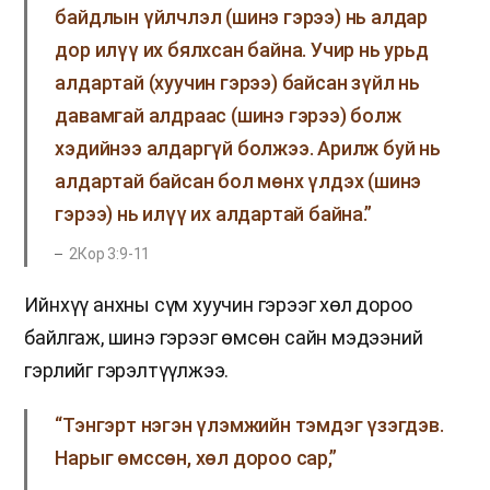
байдлын үйлчлэл (шинэ гэрээ) нь алдар
дор илүү их бялхсан байна. Учир нь урьд
алдартай (хуучин гэрээ) байсан зүйл нь
давамгай алдраас (шинэ гэрээ) болж
хэдийнээ алдаргүй болжээ. Арилж буй нь
алдартай байсан бол мөнх үлдэх (шинэ
гэрээ) нь илүү их алдартай байна.”
2Кор 3:9-11
Ийнхүү анхны сүм хуучин гэрээг хөл дороо
байлгаж, шинэ гэрээг өмсөн сайн мэдээний
гэрлийг гэрэлтүүлжээ.
“Тэнгэрт нэгэн үлэмжийн тэмдэг үзэгдэв.
Нарыг өмссөн, хөл дороо сар,”