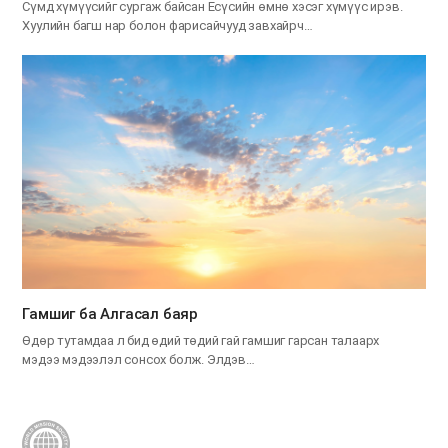
Сүмд хүмүүсийг сургаж байсан Есүсийн өмнө хэсэг хүмүүс ирэв.
Хуулийн багш нар болон фарисайчууд завхайрч…
Гамшиг ба Алгасал баяр
Өдөр тутамдаа л бид өдий төдий гай гамшиг гарсан талаарх
мэдээ мэдээлэл сонсох болж. Элдэв…