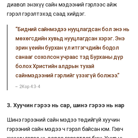
диавол энэхүү сайн мэдээний гэрлээс айж
гэрэл гэрэлтэхэд саад хийдэг.
“Бидний сайнмэдээ нууцлагдсан бол энэ нь
мөхөгсдийн хувьд нууцлагдсан хэрэг. Энэ
эрин үеийн бурхан үл итгэгчдийн бодол
санааг сохолсон учраас тэд Бурханы дүр
болох Христийн алдрын тухай
сайнмэдээний гэрлийг үзэхгүй болжээ.”
2Кор 4:3-4
3. Хуучин гэрээ нь сар, шинэ гэрээ нь нар
Шинэ гэрээний сайн мэдээ төдийгүй хуучин
гэрээний сайн мэдээ ч гэрэл байсан юм. Гэвч