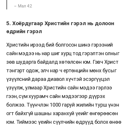
Мал 4:2
5. Хоёрдугаар Христийн гэрэл нь долоон
өдрийн гэрэл
Христийн ирээд бий болгосон шинэ гэрээний
сайн мэдээ нь нар шиг хурц тод гэрэлтэн олныг
зөв шударга байдалд хөтөлсөн юм. Гэвч Христ
тэнгэрт одож, элч нар ч ертөнцийн мөнх бусыг
үзүүлсний дараа диавол хүчтэй эсэргүүцэл
үзүүлж, улмаар Христийн сайн мэдээ гэрлээ
гээн, сүм хуурамч сайн мэдээгээр дүүрэх
болжээ. Түүнчлэн 1000 гаруй жилийн турш үнэн
огт байхгүй шашны харанхуй үеийг өнгөрөөсөн
юм. Тиймээс үеийн сүүлчийн өдрүүд болох өнөө