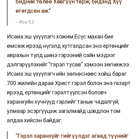
бидний төлөө Хөвгүүн төрж, бидэнд Хүү
өгөгдсөн аж.”
Иса 9:2
Исаиа эш үзүүлэгч хожим Есүс махан бие
өмсөж ирээд нүгэлд хутгалдсан энэ ертөнцийг
аврахын тулд шинэ гэрээний сайн мэдээг
дэлгэрүүлэхийг “гэрэл тусав” хэмээн зөгнөжээ.
Исаиа эш үзүүлэгч ийн зөгнөснөөс хойш бараг
700 жилийн дараа Христ гэрэл болон энэ газарт
ирээд, ертөнцийг гэрэлтүүлсэн боловч
харанхуйн хүчнүүд гэрлийг таньж чадалгүй,
улмаар эсэргүүцэж загалмайд цовдлон том
алдаа хийсэн байдаг.
“Гэрэл харанхуйг гийгүүлдэг агаад түүнийг