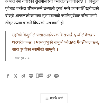
अर्थात् नयाँ करारको सुसमाचारको ज्योतिलाई जनाउँदछ । ‘बिजुली
पूर्वबाट चम्कँदा पश्चिमसम्मै उज्यालो हुन्छ’ भन्ने वचनचाहिँ ख्रीष्टको
दोस्रो आगमनको समयमा सुसमाचारको ज्योति पूर्वबाट पश्चिमसम्मै
तीव्र रूपमा चम्कने विषयको अगमवाणी हो ।
उहाँको बिजुलीले संसारलाई प्रकाशित पार्छ, पृथ्वीले देख्छ र
थरथरी काम्छ । परमप्रभुको सामुन्ने पर्वतहरू मैनझैँ पग्लन्छन्,
सारा पृथ्वीका स्वामीको सामुन्ने ।
भज ९७:४-५
카
카
오
톡
पछाडि जाने
공
유