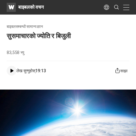
WATV
Search
बाइबलको वचन
Submit
naviga
Language
बाइबलसम्बन्धी सामान्य ज्ञान
सुसमाचारको ज्योति र बिजुली
83,558
भ्यु
लेख सुन्नुहोस्
19:13
साझा