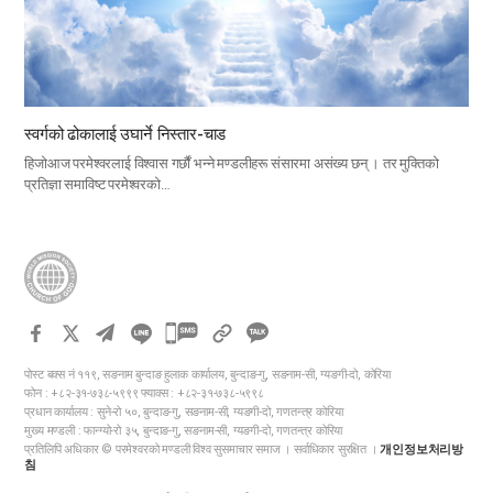
स्वर्गको ढोकालाई उघार्ने निस्तार-चाड
हिजोआज परमेश्वरलाई विश्वास गर्छौं भन्ने मण्डलीहरू संसारमा असंख्य छन् । तर मुक्तिको
प्रतिज्ञा समाविष्ट परमेश्वरको…
카
카
पोस्ट बक्स नं ११९, सङनाम बुन्दाङ हुलाक कार्यालय, बुन्दाङ-गु, सङनाम-सी, ग्यङगी-दो, कोरिया
오
फोन : +८२-३१-७३८-५९९९ फ्याक्स : +८२-३१-७३८-५९९८
톡
प्रधान कार्यालय : सुने-रो ५०, बुन्दाङ-गु, सङनाम-सी, ग्यङगी-दो, गणतन्त्र कोरिया
मुख्य मण्डली : फान्ग्यो-रो ३५, बुन्दाङ-गु, सङनाम-सी, ग्यङगी-दो, गणतन्त्र कोरिया
공
प्रतिलिपि अधिकार © परमेश्वरको मण्डली विश्व सुसमाचार समाज । सर्वाधिकार सुरक्षित ।
개인정보처리방
유
침
하