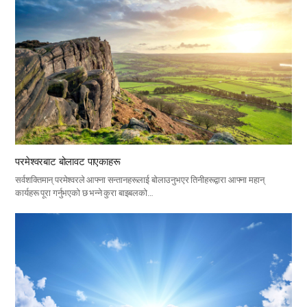
परमेश्वरबाट बोलावट पाएकाहरू
सर्वशक्तिमान् परमेश्वरले आफ्ना सन्तानहरूलाई बोलाउनुभएर तिनीहरूद्वारा आफ्ना महान्
कार्यहरू पूरा गर्नुभएको छ भन्ने कुरा बाइबलको…