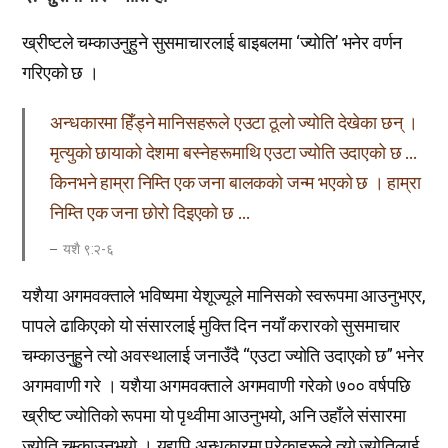
ख्रीष्टले चम्काउनुहुने सुसमाचारलाई बाइबलमा ‘ज्योति’ भनेर वर्णन
गरिएको छ ।
अन्धकारमा हिँड्ने मानिसहरूले एउटा ठूलो ज्योति देखेका छन् ।
मृत्युको छायाको देशमा बस्नेहरूमाथि एउटा ज्योति उदाएको छ …
किनभने हाम्रा निम्ति एक जना बालकको जन्म भएको छ । हाम्रा
निम्ति एक जना छोरो दिइएको छ …
यशै ९:२-६
यशैया अगमवक्ताले भविष्यमा येशूज्यूले मानिसको स्वरूपमा आउनुभएर,
पापले ढाकिएको यो संसारलाई मुक्ति दिन नयाँ करारको सुसमाचार
चम्काउनुहुने त्यो अवस्थालाई जनाउँदै “एउटा ज्योति उदाएको छ” भनेर
अगमवाणी गरे । यशैया अगमवक्ताले अगमवाणी गरेको ७०० वर्षपछि
ख्रीष्ट ज्योतिको रूपमा यो पृथ्वीमा आउनुभयो, अनि उहाँले संसारमा
ज्योति चम्काउनुभयो । यद्यपि अन्धकारमा परेकाहरूले त्यो ज्योतिलाई