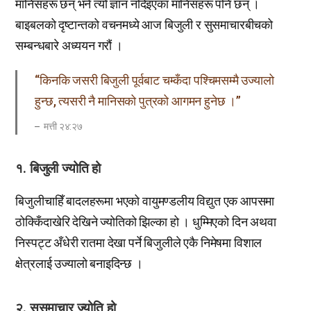
मानिसहरू छन् भने त्यो ज्ञान नदिइएका मानिसहरू पनि छन् ।
बाइबलको दृष्टान्तको वचनमध्ये आज बिजुली र सुसमाचारबीचको
सम्बन्धबारे अध्ययन गरौं ।
“किनकि जसरी बिजुली पूर्वबाट चम्कँदा पश्चिमसम्मै उज्यालो
हुन्छ, त्यसरी नै मानिसको पुत्रको आगमन हुनेछ ।”
मत्ती २४:२७
१. बिजुली ज्योति हो
बिजुलीचाहिँ बादलहरूमा भएको वायुमण्डलीय विद्युत एक आपसमा
ठोक्किँदाखेरि देखिने ज्योतिको झिल्का हो । धुम्मिएको दिन अथवा
निस्पट्ट अँधेरी रातमा देखा पर्ने बिजुलीले एकै निमेषमा विशाल
क्षेत्रलाई उज्यालो बनाइदिन्छ ।
२. सुसमाचार ज्योति हो