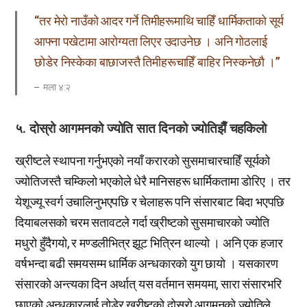
“तर मेरो नाउँको आदर गर्ने तिमीहरूमाथि चाहिँ धार्मिकताको सूर्य
आफ्ना पखेटामा आरोग्यता लिएर उदाउनेछ । अनि गोठलाई
छोडेर निस्केका बाछाजस्तै तिमीहरूचाहिँ बाहिर निस्कनेछौ ।”
मला ४:२
५. दोस्रो आगमनको ज्योति सात दिनको ज्योतिझैँ चहकिलो
ख्रीष्टले स्थापना गर्नुभएको नयाँ करारको सुसमाचारचाहिँ सूर्यको
ज्योतिजस्तै चम्किलो भएकोले धेरै मानिसहरू धार्मिकतामा डोरिए । तर
येशूज्यू स्वर्ग उचालिनुभएपछि र चेलाहरू पनि संसारबाट बिदा भएपछि
दियाबलसको चरम सतावटले गर्दा ख्रीष्टको सुसमाचारको ज्योति
मधुरो हुँदैगयो, र मण्डलीभित्र झूट भित्रिन थाल्यो । अनि एक हजार
वर्षभन्दा बढी समयसम्म धार्मिक अन्धकारको युग छायो । यसकारण
संसारको अन्त्यका दिन अर्थात् यस वर्तमान समयमा, सारा संसारभरि
छाएको अन्धकारलाई तोडेर ख्रीष्टको दोस्रो आगमनको ज्योतिले