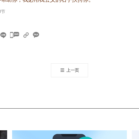
0节
카
카
오
톡
공
上一页
유
하
기