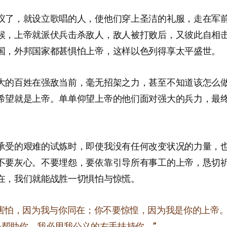
议了，就设立歌唱的人，使他们穿上圣洁的礼服，走在军
候，上帝就派伏兵击杀敌人，敌人被打败后，又彼此自相
国，外邦国家都甚惧怕上帝，这样以色列得享太平盛世。
大的百姓在强敌当前，毫无招架之力，甚至不知道该怎么
希望就是上帝。单单仰望上帝的他们面对强大的兵力，最
承受的艰难的试炼时，即使我没有任何改变状况的力量，
不要灰心。不要埋怨，要依靠引导所有事工的上帝，恳切
在，我们就能战胜一切惧怕与惊慌。
要害怕，因为我与你同在；你不要惊惶，因为我是你的上帝
必帮助你，我必用我公义的右手扶持你。”