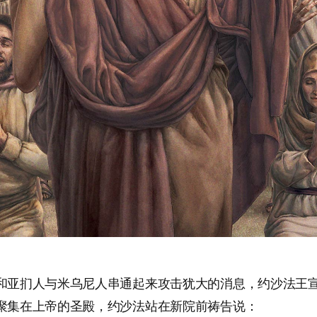
和亚扪人与米乌尼人串通起来攻击犹大的消息，约沙法王
聚集在上帝的圣殿，约沙法站在新院前祷告说：