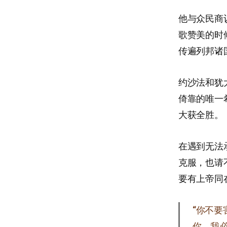
他与众民商
歌赞美的时
传遍列邦诸
约沙法和犹
倚靠的唯一
大获全胜。
在遇到无法
克服，也请
要有上帝同
“你不
你，我