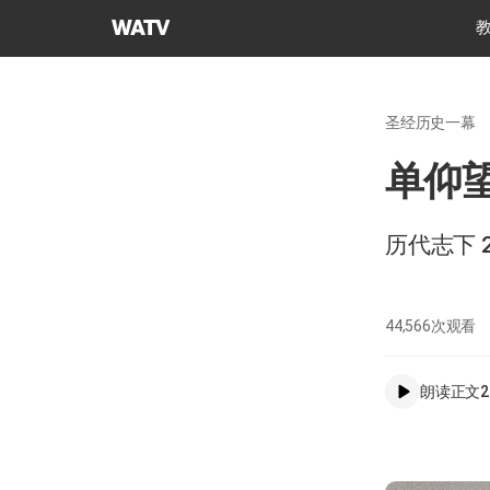
上
帝
的
教
圣经历史一幕
会
世
单仰
界
福
音
历代志下 2
宣
教
协
44,566
次观看
会
朗读正文
2