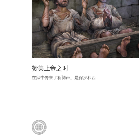
赞美上帝之时
在狱中传来了祈祷声。是保罗和西…