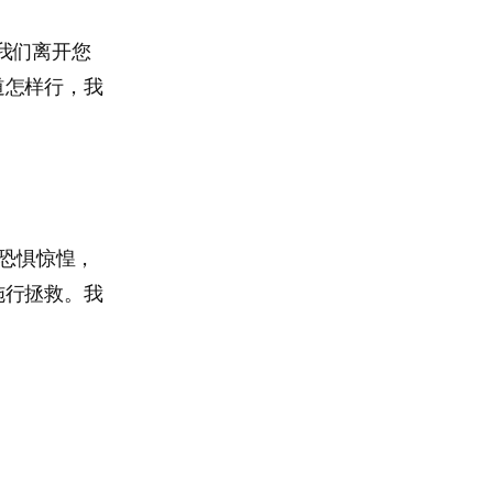
我们离开您
道怎样行，我
军恐惧惊惶，
施行拯救。我