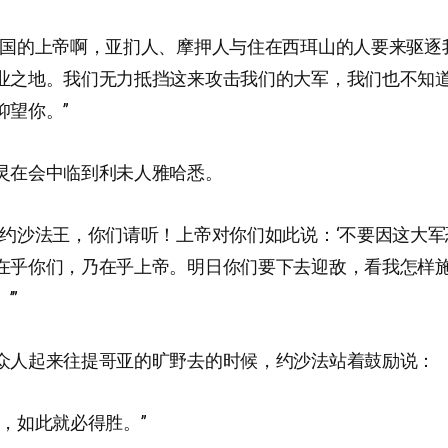
万国的上帝啊，亚扪人、摩押人与住在西珥山的人要来驱逐
业之地。我们无力抵挡这来攻击我们的大军，我们也不知
仰望你。”
灵在会中临到利未人雅哈悉。
和约沙法王，你们请听！上帝对你们如此说：‘不要因这大
在乎你们，乃在乎上帝。明日你们要下去迎敌，看我怎样
’”
众人起来往提哥亚的旷野去的时候，约沙法站着鼓励说：
帝，如此就必得胜。”