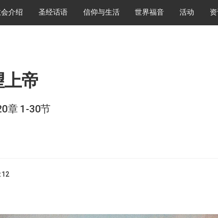
教会介绍
圣经话语
信仰与生活
世界福音
活动
资
望上帝
0章 1-30节
:12