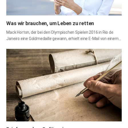
Was wir brauchen, um Leben zu retten
Mack Horton, der bei den Olympischen Spielen 2016 in Rio de
Janeiro eine Goldmedaille gewann, erhielt eine E-Mail von einem
seiner Fans. Der E-Mail zufolge bestand der Verdacht auf
Hautkrebs, weil ein Leberfleck auf seiner oberen Brust größer
und dunkler geworden war als zuvor. Horton ging sofort ins
Krankenhaus, und der Arzt sagte, dass sich das Muttermal zu
einem Melanom entwickeln könnte. Ein Melanom ist eine Form
von Hautkrebs, die entsteht, wenn Melanozyten unkontrolliert
wachsen. Es handelt sich um eine tödliche Krankheit, die jedoch
keine Symptome aufweist, sodass man die Krankheit nur dann
genau erkennen kann, wenn man seine Haut genau beobachtet.
Dank seines Fans, der ihm die besorgte E-Mail schickte, konnte
er sein Leben retten, indem er operiert wurde,…