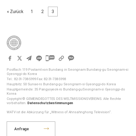
bestimmten Krankheiten zu erkranken. Menschen, die darunter
leiden, haben ein um 30 % höheres Risiko, einen Schlaganfall zu
« Zurück
1
2
3
erleiden, ein um 40 % höheres Risiko, an Demenz zu erkranken,
und ein doppelt so hohes Risiko, an einer Herzerkrankung zu
leiden, wie gesunde Menschen. Was ist das? Es ist die
Einsamkeit. Vivek H. Murthy, ehemaliger Vizeadmiral im US-
Gesundheitskorps, wies darauf hin, dass Einsamkeit ein Faktor
ist, der Probleme der modernen Gesellschaft wie Depressionen
und Drogenabhängigkeit verursacht. Er erklärte, dass die
카
Krankheiten, die durch Einsamkeit entstehen, für den Körper
카
schädlicher sein können als allgemeine körperliche Krankheiten.
Postfach 119 Postamt von Bundang in Seongnam Bundang-gu Seongnam-si
오
Er war sogar der Erste, der…
Gyeonggi-do Korea
Tel.: 82-31-738-5999 Fax: 82-31-738-5998
톡
Hauptsitz: 50 Sunae-ro Bundang-gu Seongnam-si Gyeonggi-do Korea
공
Hauptgemeinde: 35 Pangyoyeok-ro Bundang-guSeongnam-si Gyeonggi-do
Korea
유
Copyright © GEMEINDEGOTTES DES WELTMISSIONSVEREINS. Alle Rechte
하
vorbehalten.
Datenschutzbestimmungen
기
WATV ist die Abkürzung für „Witness of Ahnsahnghong Television“.
Anfrage