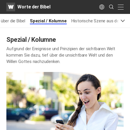
WATV
Search
Worte der Bibel
Submit
naviga
Language
über die Bibel
Spezial / Kolumne
Historische Szene aus der Bibe
Spezial / Kolumne
Aufgrund der Ereignisse und Prinzipien der sichtbaren Welt
kommen Sie dazu,
tief über die unsichtbare Welt und den
Willen Gottes nachzudenken.