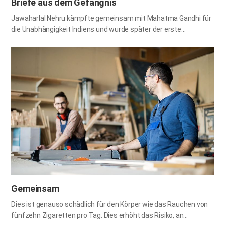
Briefe aus dem Gefängnis
Jawaharlal Nehru kämpfte gemeinsam mit Mahatma Gandhi für
die Unabhängigkeit Indiens und wurde später der erste
Premierminister Indiens. Während der Zeit, als Indien unter
britischer Herrschaft stand, wurde er wegen seines
Widerstands gegen die Kolonialherrschaft mehrfach inhaftiert.
Da er im Naini-Gefängnis seine Strafe abbüßte, schrieb er Briefe
an seine einzige Tochter Indira. Drei Jahre lang schickte er ihr
etwa 190 Briefe. Und was wollte er seiner geliebten Tochter
unbedingt sagen? „Du hast die Angewohnheit, zu deinem
Geburtstag Geschenke und gute Wünsche zu erhalten. Gute
Wünsche wirst du immer noch in vollem Umfang erhalten, aber
welches Geschenk kann ich dir aus dem Naini-Gefängnis
schicken? Meine Geschenke sind nicht etwas, das du sehen
oder anfassen kannst.“ Nehru unternahm im Gefängnis alle
Anstrengungen,…
Gemeinsam
Dies ist genauso schädlich für den Körper wie das Rauchen von
fünfzehn Zigaretten pro Tag. Dies erhöht das Risiko, an