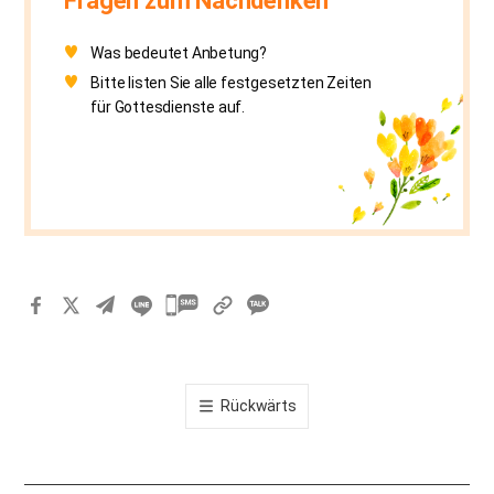
Fragen zum Nachdenken
Was bedeutet Anbetung?
Bitte listen Sie alle festgesetzten Zeiten
für Gottesdienste auf.
카
카
오
톡
Rückwärts
공
유
하
기