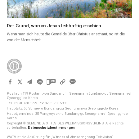
Der Grund, warum Jesus leibhaftig erschien
Wenn man sich heute die Gemälde über Christus anschaut, so ist die
von der Menschheit…
카
카
Postfach 119 Postamt von Bundang in Seongnam Bundang-gu Seongnam-si
오
Gyeonggi-do Korea
Tel.: 82-31-738-5999 Fax: 82-31-738-5998
톡
Hauptsitz: 50 Sunae-ro Bundang-gu Seongnam-si Gyeonggi-do Korea
공
Hauptgemeinde: 35 Pangyoyeok-ro Bundang-guSeongnam-si Gyeonggi-do
Korea
유
Copyright © GEMEINDEGOTTES DES WELTMISSIONSVEREINS. Alle Rechte
하
vorbehalten.
Datenschutzbestimmungen
기
WATV ist die Abkürzung für „Witness of Ahnsahnghong Television“.