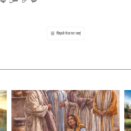
카
카
오
톡
공
पिछले पेज पर जाएं
유
하
기