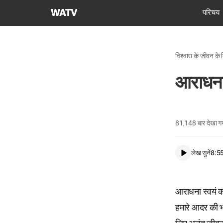
चर्च
परिचय
ऑफ
गॉड
वर्ल्ड
विश्वास के जीवन के ल
मिशन
सोसाइटी
आराधना क
81,148
बार देखा ग
लेख सुनें
8:5
आराधना स्वयं को
हमारे आदर की भा