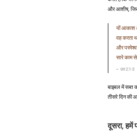
और आशीष, जिसे प
यों आकाश औ
वह करता था
और परमेश्‍व
सारे काम स
उत 2:1-3
बाइबल में सब्त
तीसरे दिन की आ
दूसरा, हमें