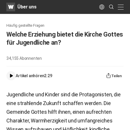
WATV
Search
Über uns
Submit
naviga
Language
Häufig gestellte Fragen
Welche Erziehung bietet die Kirche Gottes
für Jugendliche an?
34,155
Abonnenten
Artikel anhören
2:29
Teilen
Jugendliche und Kinder sind die Protagonisten, die
eine strahlende Zukunft schaffen werden. Die
Gemeinde Gottes hilft ihnen, einen aufrechten
Charakter, Warmherzigkeit und umfangreiches
Wissen aufzubauen und Höflichkeit, kindliche