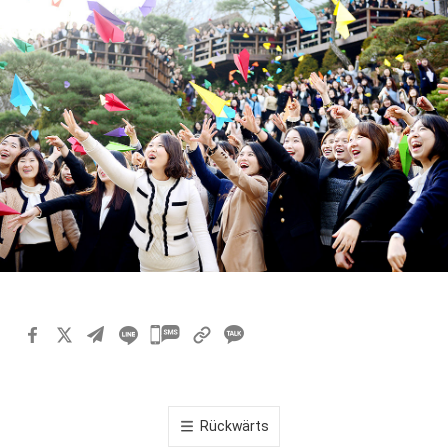
카
카
오
톡
Rückwärts
공