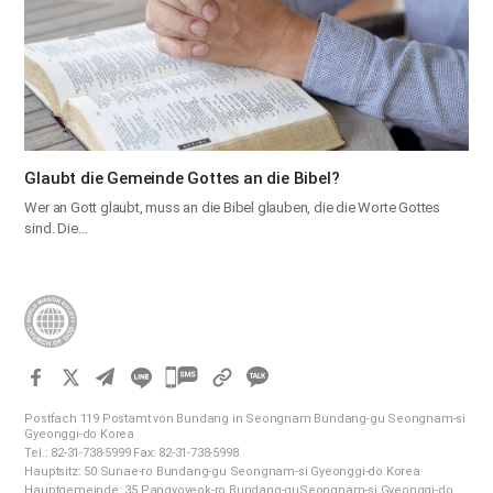
Glaubt die Gemeinde Gottes an die Bibel?
Wer an Gott glaubt, muss an die Bibel glauben, die die Worte Gottes
sind. Die…
카
카
Postfach 119 Postamt von Bundang in Seongnam Bundang-gu Seongnam-si
오
Gyeonggi-do Korea
Tel.: 82-31-738-5999 Fax: 82-31-738-5998
톡
Hauptsitz: 50 Sunae-ro Bundang-gu Seongnam-si Gyeonggi-do Korea
공
Hauptgemeinde: 35 Pangyoyeok-ro Bundang-guSeongnam-si Gyeonggi-do