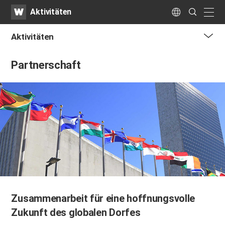
WATV
Search
Aktivitäten
Submit
naviga
Language
Aktivitäten
me
Partnerschaft
tog
but
Zusammenarbeit für eine hoffnungsvolle
Zukunft des globalen Dorfes