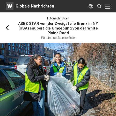
WATV
Search
Globale Nachrichten
Submit
naviga
Language
Rückwärts
Fotonachrichten
ASEZ STAR von der Zweigstelle Bronx in NY
(USA) säubert die Umgebung von der White
Plains Road
Für eine sauberere Erde