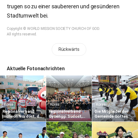
trugen so zu einer saubereren und gesünderen
Stadtumwelt bei.
Copyright © WORLD MISSION SOCIETY CHURCH OF GOD.
All rights reserved.
Rückwärts
Aktuelle Fotonachrichten
Korea
Korea
Korea
Regionalverband
Regionalverband
Die Mitglieder der
Incheon Nordost, der
Gyoenggi Südost,
Gemeinde Gottes
1.895. weltweite
der 1.836. weltweite
räumen Schnee
Blutspende-
Blutspende-
entlang der Straße
Staffellauf aus
Staffellauf aus
Gimcheon in
Passaliebe zum
Passaliebe zum
Namsan-dong