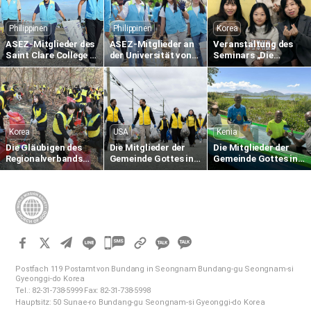
Leben
Leben
Philippinen
Philippinen
Korea
ASEZ-Mitglieder des
ASEZ-Mitglieder an
Veranstaltung des
Saint Clare College in
der Universität von
Seminars „Die
Caloocan auf den
Südost-Philippinen
Sprache der Liebe
Philippinen sammeln
säubern das
einer Mutter“ in der
Plastikmüll am
Küstengebiet von
Gemeinde in Gumi
Strand
Tabok
Korea
USA
Kenia
Die Gläubigen des
Die Mitglieder der
Die Mitglieder der
Regionalverbands
Gemeinde Gottes in
Gemeinde Gottes in
Gangnam Süd führen
Bogota, New Jersey,
Nairobi (Kenia)
das Einsammeln von
USA, sammeln
unterstützen lokale
heruntergefallenen
Plastikmüll entlang
Fischer mit
Blättern und
des Hackensack
Fischereiausrüstung
Waldreinigungsarbeiten
River
im Ökopark Omi durch
카
카
카
카
오
Postfach 119 Postamt von Bundang in Seongnam Bundang-gu Seongnam-si
오
Gyeonggi-do Korea
톡
Tel.: 82-31-738-5999 Fax: 82-31-738-5998
톡
공
Hauptsitz: 50 Sunae-ro Bundang-gu Seongnam-si Gyeonggi-do Korea
공