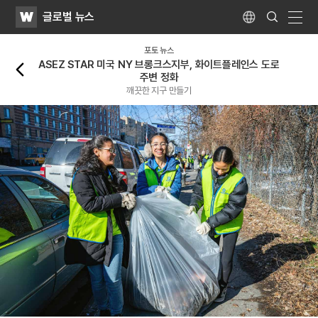
WATV
Search
글로벌 뉴스
Submit
Language
naviga
뒤로가기
포토 뉴스
ASEZ STAR 미국 NY 브롱크스지부, 화이트플레인스 도로
주변 정화
깨끗한 지구 만들기