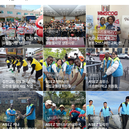
대한민국
대한민국
트리니다드토바고
인천북동지방회, 전 세계
경기남동지방회, 전 세계
트리니다드토바고
유월절사랑 생명사랑
유월절사랑 생명사랑
포트오브스페인교회, 전
제1895차 헌혈릴레이
제1836차 헌혈릴레이
세계 유월절사랑 생명사랑
제1804차 헌혈릴레이
대한민국
탄자니아
프랑스
김천교회 성도들, 남산동
ASEZ 탄자니아
ASEZ 프랑스
김천로 일대 제설 작업
국립교통대 회원들,
소르본대학교 회원들,
거리정화로 깨끗한
생미셸 대로 정화
지역환경 조성에 일조
케냐
남아프리카공화국
필리핀
ASEZ 케냐
ASEZ 남아프리카공화국
ASEZ 필리핀