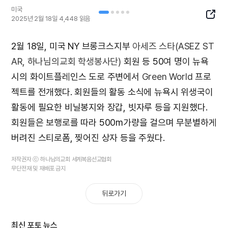
미국
SNS
2025년 2월 18일
4,448
읽음
Butto
2월 18일, 미국 NY 브롱크스지부
아세즈 스타(ASEZ ST
AR, 하나님의교회 학생봉사단)
회원 등 50여 명이 뉴욕
시의 화이트플레인스 도로 주변에서
Green World
프로
젝트를 전개했다. 회원들의 활동 소식에 뉴욕시 위생국이
활동에 필요한 비닐봉지와 장갑, 빗자루 등을 지원했다.
회원들은 보행로를 따라 500m가량을 걸으며 무분별하게
버려진 스티로폼, 찢어진 상자 등을 주웠다.
저작권자 ⓒ 하나님의교회 세계복음선교협회
무단전재 및 재배포 금지
뒤로가기
최신 포토 뉴스