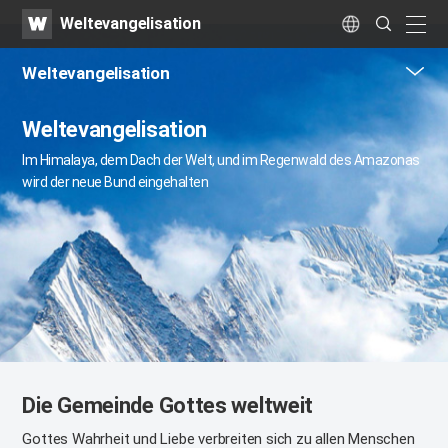
WATV
Search
Weltevangelisation
Submit
naviga
Language
Weltevangelisation
me
Weltevangelisation
tog
but
Im Himalaya, dem Dach der Welt, und im Regenwald des Amazonas
wird der neue Bund eingehalten
Die Gemeinde Gottes weltweit
Gottes Wahrheit und Liebe verbreiten sich zu allen Menschen