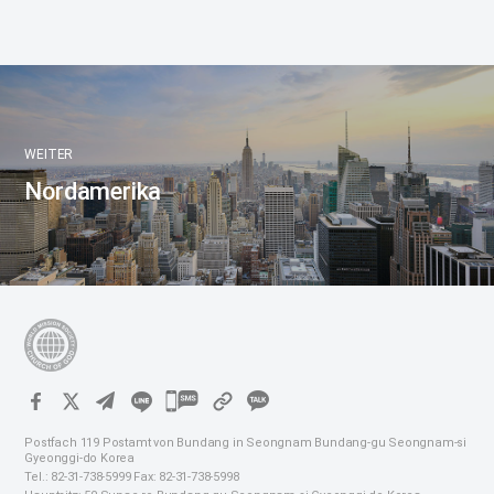
WEITER
Nordamerika
카
카
Postfach 119 Postamt von Bundang in Seongnam Bundang-gu Seongnam-si
오
Gyeonggi-do Korea
Tel.: 82-31-738-5999 Fax: 82-31-738-5998
톡