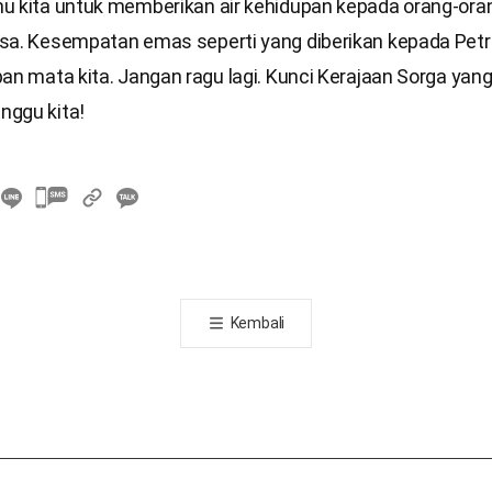
u kita untuk memberikan air kehidupan kepada orang-oran
sa. Kesempatan emas seperti yang diberikan kepada Petru
an mata kita. Jangan ragu lagi. Kunci Kerajaan Sorga yan
ggu kita!
카
카
오
톡
공
Kembali
유
하
기