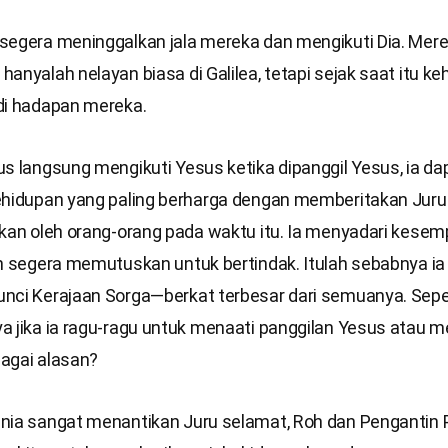
segera meninggalkan jala mereka dan mengikuti Dia. Mer
anyalah nelayan biasa di Galilea, tetapi sejak saat itu k
di hadapan mereka.
s langsung mengikuti Yesus ketika dipanggil Yesus, ia da
ehidupan yang paling berharga dengan memberitakan Jur
ikan oleh orang-orang pada waktu itu. Ia menyadari kese
an segera memutuskan untuk bertindak. Itulah sebabnya ia
nci Kerajaan Sorga—berkat terbesar dari semuanya. Sepe
a jika ia ragu-ragu untuk menaati panggilan Yesus atau 
agai alasan?
nia sangat menantikan Juru selamat, Roh dan Pengantin