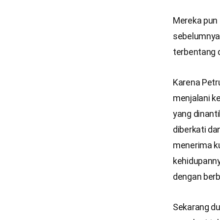
Mereka pun 
sebelumnya h
terbentang 
Karena Petru
menjalani k
yang dinant
diberkati d
menerima ku
kehidupanny
dengan berb
Sekarang du