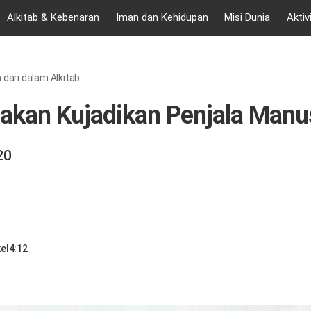
Alkitab & Kebenaran
Iman dan Kehidupan
Misi Dunia
Aktiv
 dari dalam Alkitab
akan Kujadikan Penjala Manu
20
el
4:12