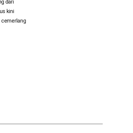
g dari
s kini
g cemerlang