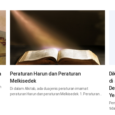
a
Peraturan Harun dan Peraturan
Di
Melkisedek
di
h
De
Di dalam Alkitab, ada dua jenis peraturan imamat:
peraturan Harun dan peraturan Melkisedek. 1. Peraturan…
Ye
Pen
tid