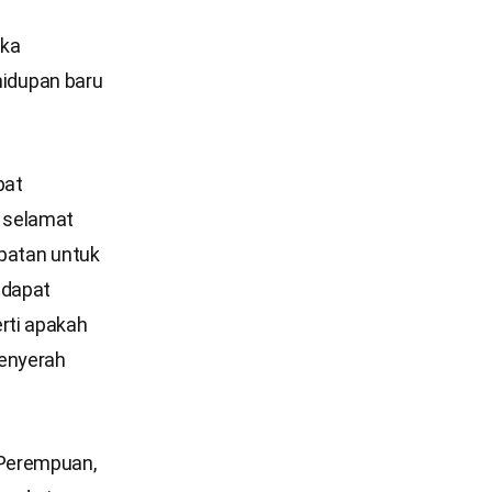
eka
ehidupan baru
pat
u selamat
mpatan untuk
 dapat
rti apakah
menyerah
 Perempuan,