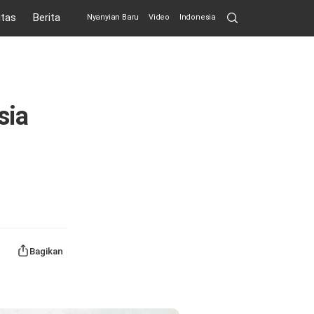
Search
itas
Berita
Nyanyian Baru
Video
Indonesia
Submit
sia
Bagikan