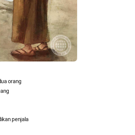
dua orang
dang
ikan penjala