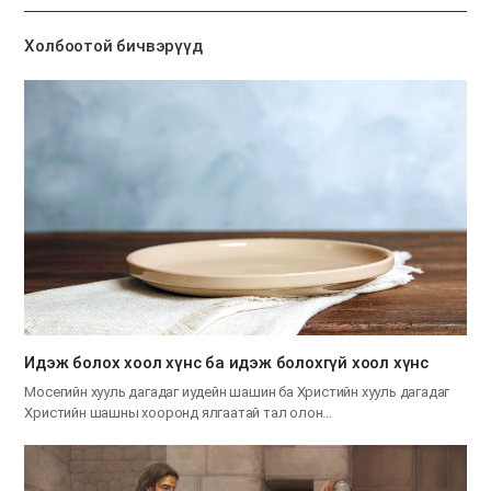
기
Холбоотой бичвэрүүд
Идэж болох хоол хүнс ба идэж болохгүй хоол хүнс
Мосегийн хууль дагадаг иудейн шашин ба Христийн хууль дагадаг
Христийн шашны хооронд ялгаатай тал олон…