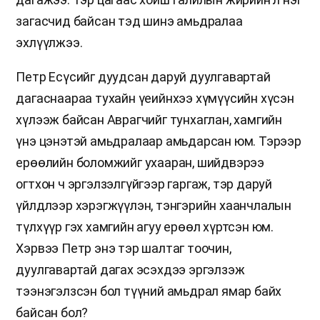
загасчид байсан тэд шинэ амьдралаа
эхлүүлжээ.
Петр Есүсийг дуудсан даруй дуулгавартай
дагаснаараа тухайн үеийнхээ хүмүүсийн хүсэн
хүлээж байсан Аврагчийг тунхаглан, хамгийн
үнэ цэнэтэй амьдралаар амьдарсан юм. Тэрээр
ерөөлийн боломжийг ухааран, шийдвэрээ
огтхон ч эргэлзэлгүйгээр гаргаж, тэр даруй
үйлдлээр хэрэгжүүлэн, тэнгэрийн хаанчлалын
түлхүүр гэх хамгийн агуу ерөөл хүртсэн юм.
Хэрвээ Петр энэ тэр шалтаг тоочин,
дуулгавартай дагах эсэхдээ эргэлзэж
тээнэгэлзсэн бол түүний амьдрал ямар байх
байсан бол?