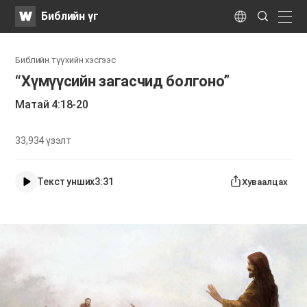
WATV
Search
Библийн үг
Submit
naviga
Language
Библийн түүхийн хэсгээс
“Хүмүүсийн загасчид болгоно”
Матай 4:18-20
33,934
үзэлт
Текст унших
3:31
Хуваалцах