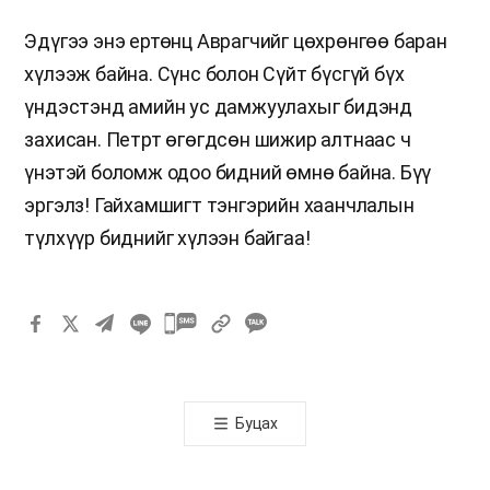
Эдүгээ энэ ертөнц Аврагчийг цөхрөнгөө баран
хүлээж байна. Сүнс болон Сүйт бүсгүй бүх
үндэстэнд амийн ус дамжуулахыг бидэнд
захисан. Петрт өгөгдсөн шижир алтнаас ч
үнэтэй боломж одоо бидний өмнө байна. Бүү
эргэлз! Гайхамшигт тэнгэрийн хаанчлалын
түлхүүр биднийг хүлээн байгаа!
카
카
오
톡
Буцах
공
유
하