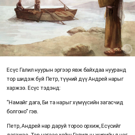
Есүс Галил нуурын эргээр явж байхдаа нууранд
тор шидэж буй Петр, түүний дүү Андрей нарыг
харжээ. Есүс тэдэнд:
“Намайг дага, Би та нарыг хүмүүсийн загасчид
болгоно” гэв.
Петр, Андрей нар даруй тороо орхиж, Есүсийг
дагажээ. Тэр цагаас хойш Галилын жирийн л нэг