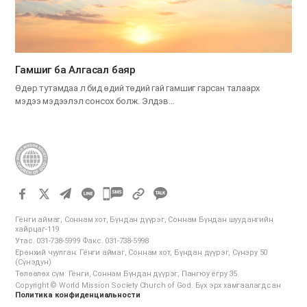
Гамшиг ба Алгасал баяр
Өдөр тутамдаа л бид өдий төдий гай гамшиг гарсан талаарх
мэдээ мэдээлэл сонсох болж. Элдэв…
카
카
Гёнги аймаг, Соннам хот, Бүндан дүүрэг, Соннам Бүндан шуудангийн
오
хайрцаг-119
Утас. 031-738-5999 Факс. 031-738-5998
톡
Ерөнхий чуулган: Гёнги аймаг, Соннам хот, Бүндан дүүрэг, Сүнэру 50
공
(Сүнэдун)
Төлөөлөх сүм: Гёнги, Соннам Бүндан дүүрэг, Пангюу ёгру 35
유
Copyright © World Mission Society Church of God. Бүх эрх хамгаалагдсан
하
Политика конфиденциальности