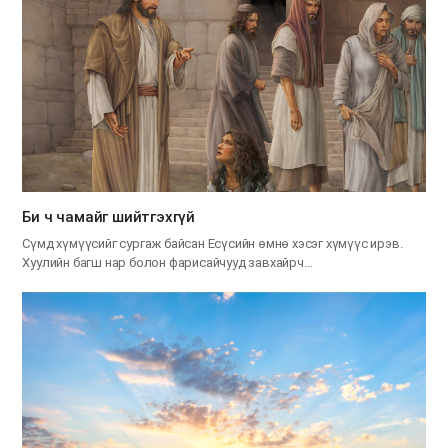
Би ч чамайг шийтгэхгүй
Сүмд хүмүүсийг сургаж байсан Есүсийн өмнө хэсэг хүмүүс ирэв.
Хуулийн багш нар болон фарисайчууд завхайрч…