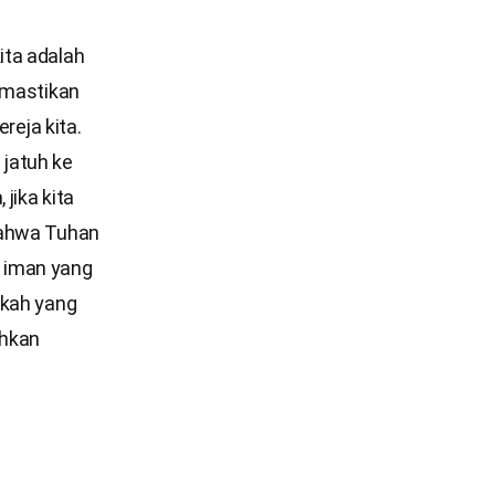
kita adalah
emastikan
reja kita.
 jatuh ke
jika kita
bahwa Tuhan
 iman yang
gkah yang
ahkan