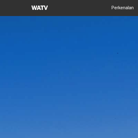
Gereja
Perkenalan
Tuhan
Asosiasi
Misi
Dunia