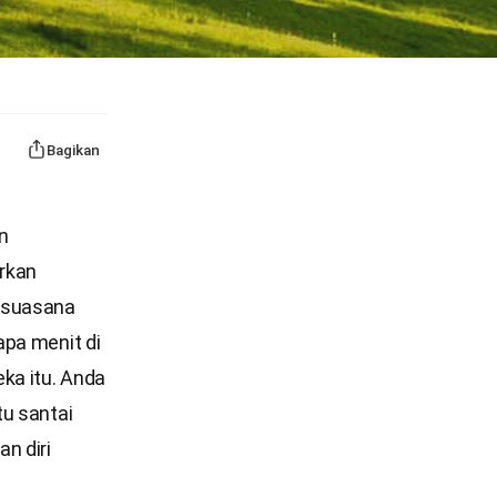
Bagikan
n
irkan
 suasana
apa menit di
ka itu. Anda
tu santai
n diri