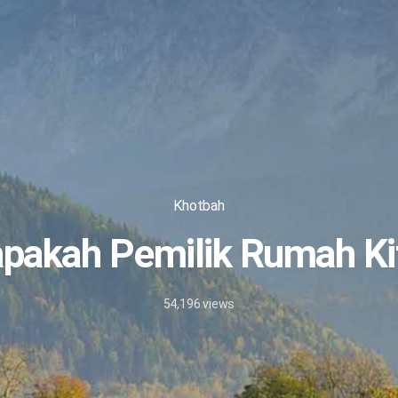
Khotbah
iapakah Pemilik Rumah Kit
54,196
views
18/6/2026