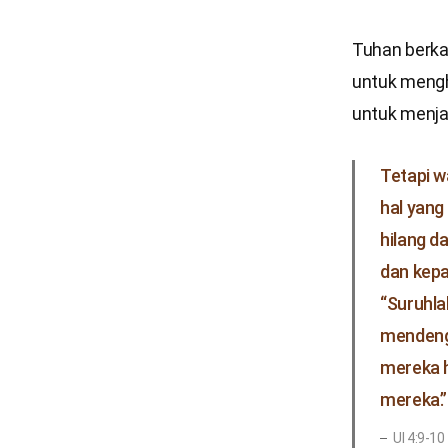
Tuhan berkat
untuk mengho
untuk menja
Tetapi w
hal yang
hilang d
dan kep
“Suruhl
mendeng
mereka 
mereka.”
Ul 4:9-10