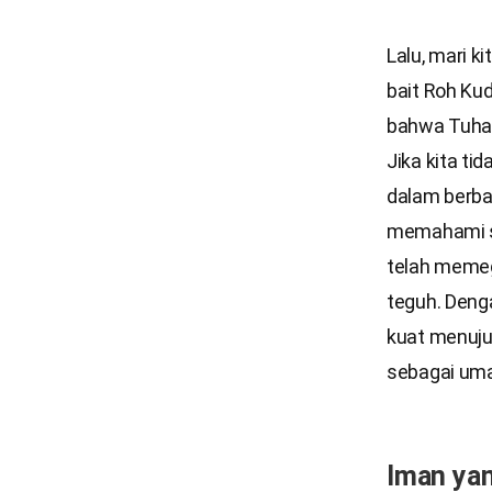
Lalu, mari ki
bait Roh Kud
bahwa Tuhan 
Jika kita ti
dalam berbag
memahami si
telah memeg
teguh. Deng
kuat menuju
sebagai uma
Iman ya