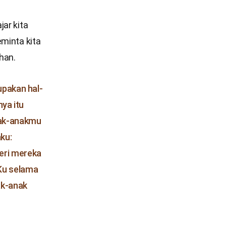
jar kita
eminta kita
han.
upakan hal-
nya itu
nak-anakmu
ku:
eri mereka
Ku selama
ak-anak