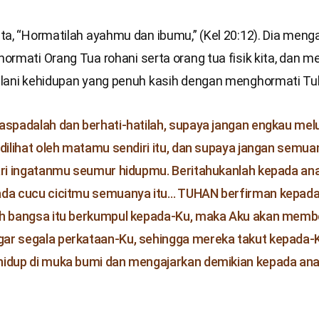
a, “Hormatilah ayahmu dan ibumu,” (Kel 20:12). Dia menga
rmati Orang Tua rohani serta orang tua fisik kita, dan m
lani kehidupan yang penuh kasih dengan menghormati Tu
aspadalah dan berhati-hatilah, supaya jangan engkau mel
 dilihat oleh matamu sendiri itu, dan supaya jangan semua
ari ingatanmu seumur hidupmu. Beritahukanlah kepada a
ada cucu cicitmu semuanya itu… TUHAN berfirman kepada
ah bangsa itu berkumpul kepada-Ku, maka Aku akan memb
ar segala perkataan-Ku, sehingga mereka takut kepada-
hidup di muka bumi dan mengajarkan demikian kepada an