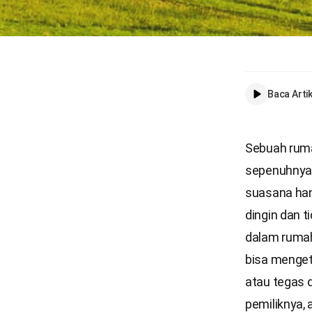
Baca Artik
Sebuah ruma
sepenuhnya.
suasana han
dingin dan 
dalam rumah
bisa menget
atau tegas 
pemiliknya, 