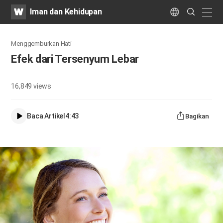
WATV
Search
Iman dan Kehidupan
Submit
naviga
Language
Menggemburkan Hati
Efek dari Tersenyum Lebar
16,849
views
Baca Artikel
4:43
Bagikan