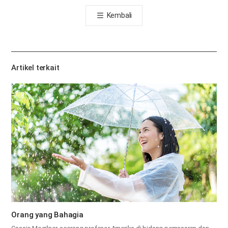
톡
Kembali
공
유
하
기
Artikel terkait
Orang yang Bahagia