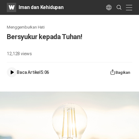
WATV
Search
Iman dan Kehidupan
Submit
naviga
Language
Menggemburkan Hati
Bersyukur kepada Tuhan!
12,128
views
Baca Artikel
5:06
Bagikan