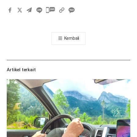
카
카
오
톡
Kembali
공
유
하
기
Artikel terkait