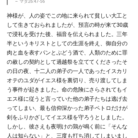
マタ26:47-56
神様が、人の姿でこの地に来られて貧しい大工と
して生きておられましたが、預言の時が来て30歳
で浸礼を受けた後、福音を伝えられました。三年
半というキリストとしての生涯を終え、御自分の
肉と血を表すパンとぶどう酒で、人類のために罪
の赦しの契約として過越祭を立ててくださったそ
の日の夜、十二人の弟子の一人であったイスカリ
オテのユダがイエス様を裏切り、売り渡してしま
う事件が起きました。命の危険にさらされてもイ
エス様に従うと言っていた他の弟子たちは逃げ去
ってしまい、最も信仰深かった弟子ペトロだけが
剣をふりかざしてイエス様を守ろうとしました。
しかし、彼さえも夜明けの鶏が鳴く前に「そんな
人は知らない」と、三度も打ち消してしまいまし