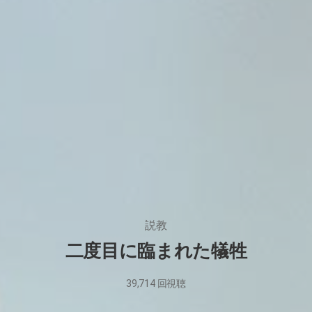
説教
二度目に臨まれた犠牲
39,714
回視聴
2025
年