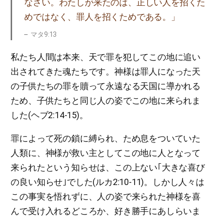
なさい。わたしが来たのは、正しい人を招くた
めではなく、罪人を招くためである。」
マタ9:13
私たち人間は本来、天で罪を犯してこの地に追い
出されてきた魂たちです。神様は罪人になった天
の子供たちの罪を贖って永遠なる天国に導かれる
ため、子供たちと同じ人の姿でこの地に来られま
した(ヘブ2:14-15)。
罪によって死の鎖に縛られ、ため息をついていた
人類に、神様が救い主としてこの地に人となって
来られたという知らせは、この上ない｢大きな喜び
の良い知らせ｣でした(ルカ2:10-11)。しかし人々は
この事実を悟れずに、人の姿で来られた神様を喜
んで受け入れるどころか、好き勝手にあしらいま