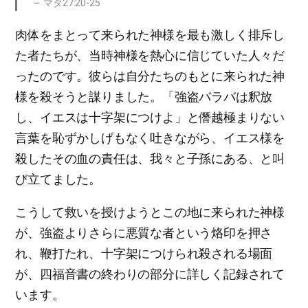
マタ27:20-25
肉体をまとって来られた神様を最も激しく排斥し
た者たちが、当時神様を熱心に信じていた人々だ
ったのです。彼らは自分たちのもとに来られた神
様を殺そうと謀りました。「強盗バラバは釈放
し、イエスは十字架につけよ」と僭越極まりない
言葉を恥ずかしげもなく吐きながら、イエス様を
殺したその血の責任は、我々と子孫にある、と叫
び立てました。
こうして救いを授けようとこの地に来られた神様
が、強盗よりさらに悪質な者という烙印を押さ
れ、鞭打たれ、十字架につけられ殺される場面
が、四福音書の終わりの部分に詳しく記録されて
います。