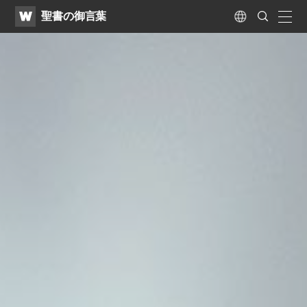
WATV
Search
聖書の御言葉
Submit
naviga
Language