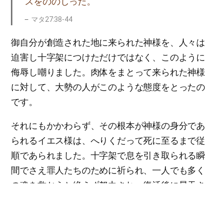
スをののしった。
マタ27:38-44
御自分が創造された地に来られた神様を、人々は
迫害し十字架につけただけではなく、このように
侮辱し嘲りました。肉体をまとって来られた神様
に対して、大勢の人がこのような態度をとったの
です。
それにもかかわらず、その根本が神様の身分であ
られるイエス様は、へりくだって死に至るまで従
順であられました。十字架で息を引き取られる瞬
間でさえ罪人たちのために祈られ、一人でも多く
の魂を救おうと絶えず努力され、復活後に昇天さ
れる時も弟子たちに「魂を救う仕事をしてほし
い」と切なる思いで頼まれました(フィリ2:5-8、ル