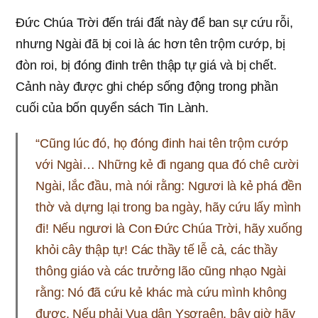
Đức Chúa Trời đến trái đất này để ban sự cứu rỗi,
nhưng Ngài đã bị coi là ác hơn tên trộm cướp, bị
đòn roi, bị đóng đinh trên thập tự giá và bị chết.
Cảnh này được ghi chép sống động trong phần
cuối của bốn quyển sách Tin Lành.
“Cũng lúc đó, họ đóng đinh hai tên trộm cướp
với Ngài… Những kẻ đi ngang qua đó chê cười
Ngài, lắc đầu, mà nói rằng: Ngươi là kẻ phá đền
thờ và dựng lại trong ba ngày, hãy cứu lấy mình
đi! Nếu ngươi là Con Đức Chúa Trời, hãy xuống
khỏi cây thập tự! Các thầy tế lễ cả, các thầy
thông giáo và các trưởng lão cũng nhạo Ngài
rằng: Nó đã cứu kẻ khác mà cứu mình không
được. Nếu phải Vua dân Ysơraên, bây giờ hãy