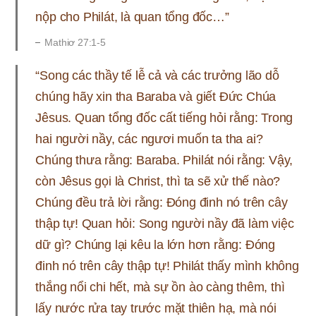
nộp cho Philát, là quan tổng đốc…”
Mathiơ 27:1-5
“Song các thầy tế lễ cả và các trưởng lão dỗ
chúng hãy xin tha Baraba và giết Đức Chúa
Jêsus. Quan tổng đốc cất tiếng hỏi rằng: Trong
hai người nầy, các ngươi muốn ta tha ai?
Chúng thưa rằng: Baraba. Philát nói rằng: Vậy,
còn Jêsus gọi là Christ, thì ta sẽ xử thế nào?
Chúng đều trả lời rằng: Đóng đinh nó trên cây
thập tự! Quan hỏi: Song người nầy đã làm việc
dữ gì? Chúng lại kêu la lớn hơn rằng: Đóng
đinh nó trên cây thập tự! Philát thấy mình không
thắng nổi chi hết, mà sự ồn ào càng thêm, thì
lấy nước rửa tay trước mặt thiên hạ, mà nói