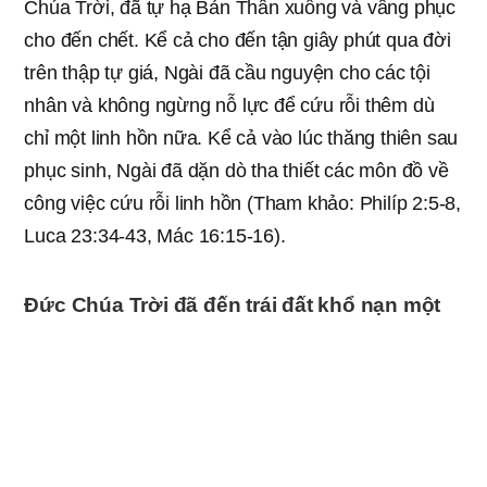
Chúa Trời, đã tự hạ Bản Thân xuống và vâng phục
cho đến chết. Kể cả cho đến tận giây phút qua đời
trên thập tự giá, Ngài đã cầu nguyện cho các tội
nhân và không ngừng nỗ lực để cứu rỗi thêm dù
chỉ một linh hồn nữa. Kể cả vào lúc thăng thiên sau
phục sinh, Ngài đã dặn dò tha thiết các môn đồ về
công việc cứu rỗi linh hồn (Tham khảo: Philíp 2:5-8,
Luca 23:34-43, Mác 16:15-16).
Đức Chúa Trời đã đến trái đất khổ nạn một
lần nữa
Chúng ta hãy giả sử là nếu mình đã đi nước nào
đó, nhưng những người nước đó đều nhóm lại mà
chửi mình, nhổ mặt và đấm mình. Nếu họ đánh đòn
mình, cởi áo mình ra mà bắt thăm, rồi định giết