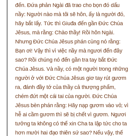
đến. Đứa phản Ngài đã trao cho bọn đó dấu
nầy: Người nào mà tôi sẽ hôn, ấy là người đó,
hãy bắt lấy. Tức thì Giuđa đến gần Đức Chúa
Jêsus, mà rằng: Chào thầy! Rồi hôn Ngài.
Nhưng Đức Chúa Jêsus phán cùng nó rằng:
Bạn ơi! Vậy thì vì việc nầy mà ngươi đến đây
sao? Rồi chúng nó đến gần tra tay bắt Đức
Chúa Jêsus. Và nầy, có một người trong những
người ở với Đức Chúa Jêsus giơ tay rút gươm
ra, đánh đầy tớ của thầy cả thượng phẩm,
chém đứt một cái tai của người. Đức Chúa
Jêsus bèn phán rằng: Hãy nạp gươm vào vỏ; vì
hễ ai cầm gươm thì sẽ bị chết vì gươm. Ngươi
tưởng ta không có thể xin Cha ta lập tức cho ta
hơn mười hai đạo thiên sứ sao? Nếu vậy, thế