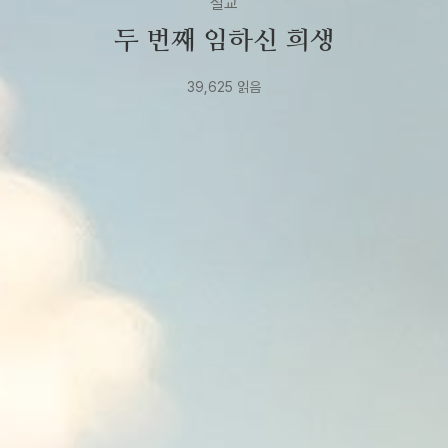
설교
두 번째 임하신 희생
39,625
읽음
2021년
5월
8일