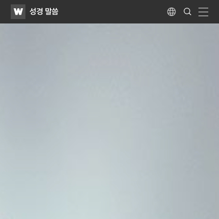
WATV
Search
성경 말씀
Submit
Language
naviga